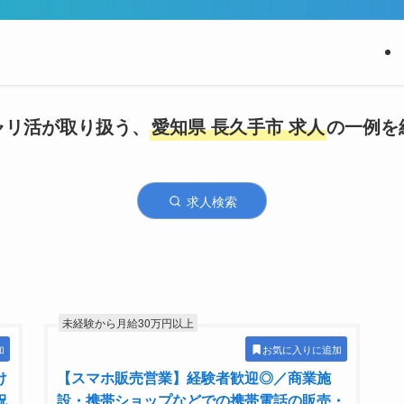
ャリ活が取り扱う、
愛知県 長久手市 求人
の一例を
求人検索
未経験から月給30万円以上
加
お気に入りに追加
け
【スマホ販売営業】経験者歓迎◎／商業施
祝
設・携帯ショップなどでの携帯電話の販売・