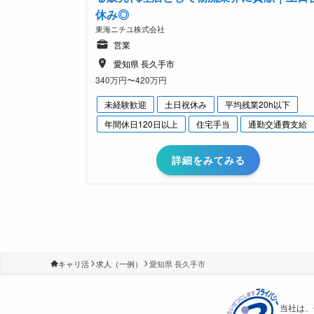
休み◎
東海ニチユ株式会社
営業
愛知県 長久手市
340万円〜420万円
未経験歓迎
土日祝休み
平均残業20h以下
年間休日120日以上
住宅手当
通勤交通費支給
詳細をみてみる
キャリ活
求人（一例）
愛知県 長久手市
当社は、