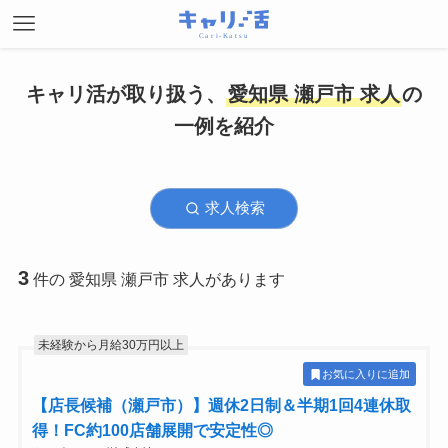
キャリ活が取り扱う、
愛知県 瀬戸市 求人
の
一例を紹介
求人検索
3
件の 愛知県 瀬戸市 求人があります
未経験から月給30万円以上
お気に入りに追加
【店長候補（瀬戸市）】週休2日制＆半期1回4連休取
得！FC約100店舗展開で安定性◎