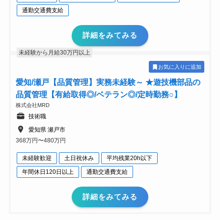
通勤交通費支給
詳細をみてみる
未経験から月給30万円以上
お気に入りに追加
愛知/瀬戸【品質管理】実務未経験～ ★遊技機部品の
品質管理【有給取得◎/ベテラン◎/定時勤務○】
株式会社MRD
技術職
愛知県 瀬戸市
368万円〜480万円
未経験歓迎
土日祝休み
平均残業20h以下
年間休日120日以上
通勤交通費支給
詳細をみてみる