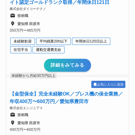
イト認定ゴールドランク取得／年間休日121日
株式会社ダイコーテクノ
技術職
愛知県 田原市
350万円〜465万円
未経験歓迎
平均残業20h以下
年間休日120日以上
住宅手当
通勤交通費支給
詳細をみてみる
未経験から月給30万円以上
お気に入りに追加
【金型保全】完全未経験OK／プレス機の保全業務／
年収400万〜600万円／愛知県豊田市
株式会社エンジニアス
技術職
愛知県 田原市
400万円〜600万円