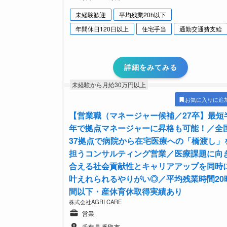
未経験歓迎
平均残業20h以下
年間休日120日以上
住宅手当
通勤交通費支給
詳細をみてみる
未経験から月給30万円以上
お気に入りに追
【営業職（マネージャー候補／27卒】最短
年で拠点マネージャーに昇格も可能！／全
37拠点で病院から在宅医療への「橋渡し」
担うコンサルティング営業／医療課題に向
合える社会貢献性とキャリアアップを同時
叶えれられるやりがい◎／平均残業時間20
間以下・産休育休取得実績あり
株式会社AGRI CARE
営業
千葉県 香取市