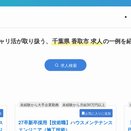
ャリ活が取り扱う、
千葉県 香取市 求人
の一例を
求人検索
未経験から大手企業勤務
未経験から月給30万円以上
加
お気に入りに追加
ス
27卒新卒採用【技術職】ハウスメンテナンス
ジ
エンジニア（施工技術）