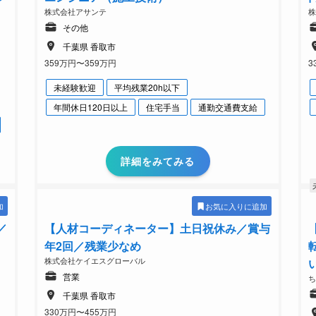
株式会社アサンテ
その他
千葉県 香取市
359万円〜359万円
3
未経験歓迎
平均残業20h以下
年間休日120日以上
住宅手当
通勤交通費支給
詳細をみてみる
加
お気に入りに追加
／
【人材コーディネーター】土日祝休み／賞与
年2回／残業少なめ
株式会社ケイエスグローバル
営業
千葉県 香取市
330万円〜455万円