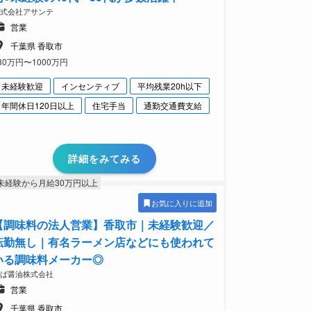
株式会社アサンテ
営業
千葉県 香取市
30万円〜1000万円
未経験歓迎
インセンティブ
平均残業20h以下
年間休日120日以上
住宅手当
通勤交通費支給
詳細をみてみる
未経験から月給30万円以上
お気に入りに追加
【調味料の法人営業】香取市｜未経験歓迎／
転勤無し｜有名ラーメン店などにも使われて
いる調味料メーカー◎
ちば醤油株式会社
営業
千葉県 香取市