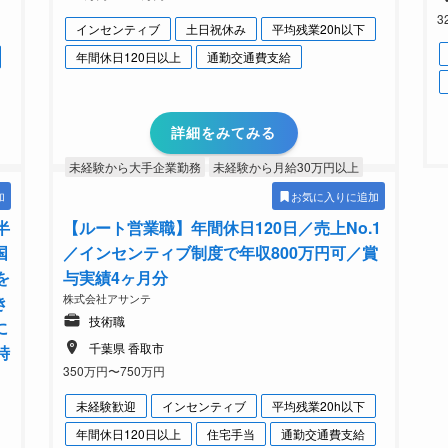
3
インセンティブ
土日祝休み
平均残業20h以下
年間休日120日以上
通勤交通費支給
詳細をみてみる
未経験から大手企業勤務
未経験から月給30万円以上
加
お気に入りに追加
半
【ルート営業職】年間休日120日／売上No.1
国
／インセンティブ制度で年収800万円可／賞
を
与実績4ヶ月分
株式会社アサンテ
き
技術職
に
千葉県 香取市
時
350万円〜750万円
未経験歓迎
インセンティブ
平均残業20h以下
年間休日120日以上
住宅手当
通勤交通費支給