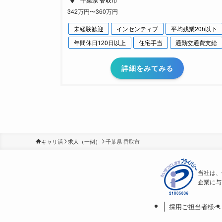
342万円〜360万円
未経験歓迎
インセンティブ
平均残業20h以下
年間休日120日以上
住宅手当
通勤交通費支給
詳細をみてみる
キャリ活
求人（一例）
千葉県 香取市
当社は、
企業に与
採用ご担当者様へ