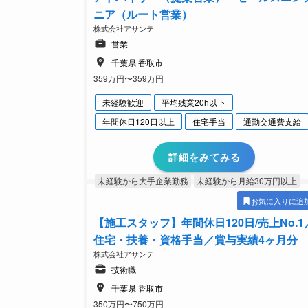
ニア（ルート営業）
株式会社アサンテ
営業
千葉県 香取市
359万円〜359万円
未経験歓迎
平均残業20h以下
年間休日120日以上
住宅手当
通勤交通費支給
詳細をみてみる
未経験から大手企業勤務
未経験から月給30万円以上
お気に入りに追
【施工スタッフ】年間休日120日/売上No.1
住宅・扶養・資格手当／賞与実績4ヶ月分
株式会社アサンテ
技術職
千葉県 香取市
350万円〜750万円