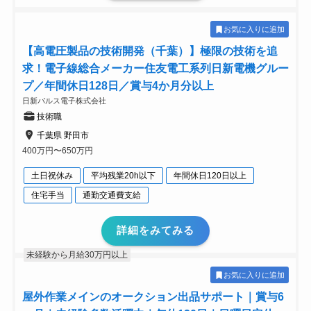
お気に入りに追加
【高電圧製品の技術開発（千葉）】極限の技術を追
求！電子線総合メーカー住友電工系列日新電機グルー
プ／年間休日128日／賞与4か月分以上
日新パルス電子株式会社
技術職
千葉県 野田市
400万円〜650万円
土日祝休み
平均残業20h以下
年間休日120日以上
住宅手当
通勤交通費支給
詳細をみてみる
未経験から月給30万円以上
お気に入りに追加
屋外作業メインのオークション出品サポート｜賞与6