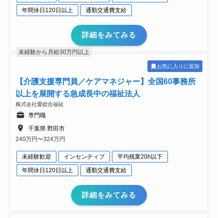
年間休日120日以上
通勤交通費支給
詳細をみてみる
未経験から月給30万円以上
お気に入りに追加
【介護支援専門員／ケアマネジャー】全国60事務所
以上を展開する急成長中の福祉法人
株式会社愛総合福祉
専門職
千葉県 野田市
240万円〜324万円
未経験歓迎
インセンティブ
平均残業20h以下
年間休日120日以上
通勤交通費支給
詳細をみてみる