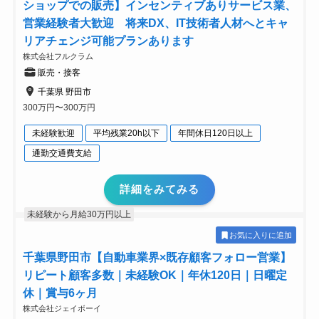
ショップでの販売】インセンティブありサービス業、
営業経験者大歓迎 将来DX、IT技術者人材へとキャ
リアチェンジ可能プランあります
株式会社フルクラム
販売・接客
千葉県 野田市
300万円〜300万円
未経験歓迎
平均残業20h以下
年間休日120日以上
通勤交通費支給
詳細をみてみる
未経験から月給30万円以上
お気に入りに追加
千葉県野田市【自動車業界×既存顧客フォロー営業】
リピート顧客多数｜未経験OK｜年休120日｜日曜定
休｜賞与6ヶ月
株式会社ジェイボーイ