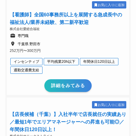
お気に入りに追加
【看護師】全国60事務所以上を展開する急成長中の
福祉法人/業界未経験、第二新卒歓迎
株式会社愛総合福祉
専門職
千葉県 野田市
252万円〜300万円
インセンティブ
平均残業20h以下
年間休日120日以上
通勤交通費支給
詳細をみてみる
お気に入りに追加
【店長候補（千葉）】入社半年で店長就任の実績あり
／最短1年でエリアマネージャーへの昇進も可能◎／
年間休日120日以上！