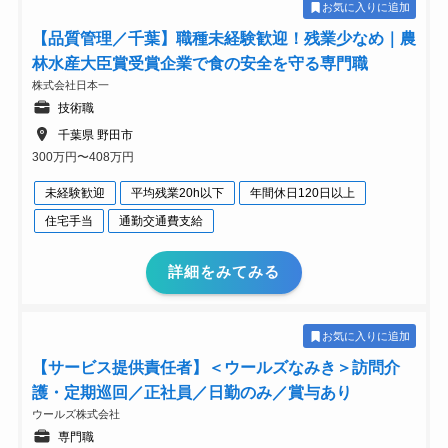
お気に入りに追加
【品質管理／千葉】職種未経験歓迎！残業少なめ｜農
林水産大臣賞受賞企業で食の安全を守る専門職
株式会社日本一
技術職
千葉県 野田市
300万円〜408万円
未経験歓迎
平均残業20h以下
年間休日120日以上
住宅手当
通勤交通費支給
詳細をみてみる
お気に入りに追加
【サービス提供責任者】＜ウールズなみき＞訪問介
護・定期巡回／正社員／日勤のみ／賞与あり
ウールズ株式会社
専門職