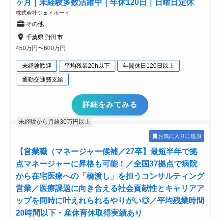
ヶ月｜未経験多数活躍中｜年休120日｜日曜日定休
株式会社ジェイボーイ
その他
千葉県 野田市
450万円〜600万円
未経験歓迎
平均残業20h以下
年間休日120日以上
通勤交通費支給
詳細をみてみる
未経験から月給30万円以上
お気に入りに追加
【営業職（マネージャー候補／27卒】最短半年で拠
点マネージャーに昇格も可能！／全国37拠点で病院
から在宅医療への「橋渡し」を担うコンサルティング
営業／医療課題に向き合える社会貢献性とキャリアア
ップを同時に叶えれられるやりがい◎／平均残業時間
20時間以下・産休育休取得実績あり