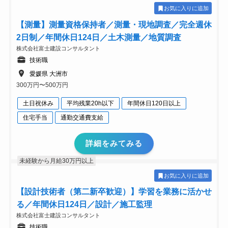
お気に入りに追加
【測量】測量資格保持者／測量・現地調査／完全週休
2日制／年間休日124日／土木測量／地質調査
株式会社富士建設コンサルタント
技術職
愛媛県 大洲市
300万円〜500万円
土日祝休み
平均残業20h以下
年間休日120日以上
住宅手当
通勤交通費支給
詳細をみてみる
未経験から月給30万円以上
お気に入りに追加
【設計技術者（第二新卒歓迎）】学習を業務に活かせ
る／年間休日124日／設計／施工監理
株式会社富士建設コンサルタント
技術職