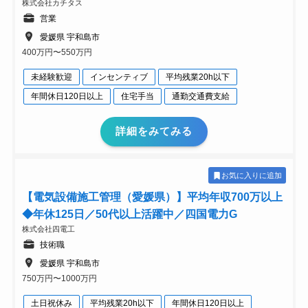
株式会社カチタス
営業
愛媛県 宇和島市
400万円〜550万円
未経験歓迎
インセンティブ
平均残業20h以下
年間休日120日以上
住宅手当
通勤交通費支給
詳細をみてみる
お気に入りに追加
【電気設備施工管理（愛媛県）】平均年収700万以上
◆年休125日／50代以上活躍中／四国電力G
株式会社四電工
技術職
愛媛県 宇和島市
750万円〜1000万円
土日祝休み
平均残業20h以下
年間休日120日以上