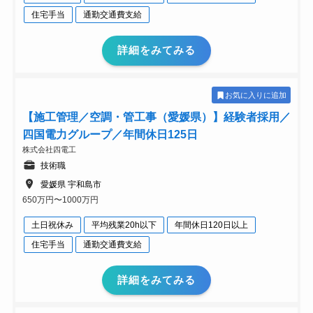
住宅手当
通勤交通費支給
詳細をみてみる
お気に入りに追加
【施工管理／空調・管工事（愛媛県）】経験者採用／
四国電力グループ／年間休日125日
株式会社四電工
技術職
愛媛県 宇和島市
650万円〜1000万円
土日祝休み
平均残業20h以下
年間休日120日以上
住宅手当
通勤交通費支給
詳細をみてみる