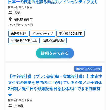
日本一の技術力を誇る商品力／インセンティブあり
株式会社福岡工務店
営業
福岡県 福津市
350万円〜700万円
未経験歓迎
インセンティブ
平均残業20h以下
年間休日120日以上
通勤交通費支給
詳細をみてみる
お気に入りに追加
【住宅設計職（プラン設計職・実施設計職）】木造注
文住宅の建築を専門的に手がけている企業／完全週休
2日制／誕生日や結婚記念日をお休みにできる制度有
★
株式会社福岡工務店
技術職