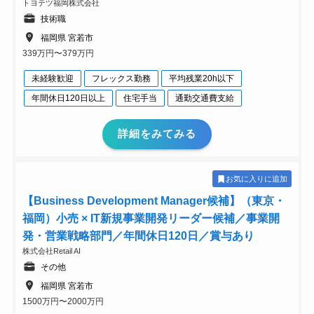
トヨテツ福岡株式会社
技術職
福岡県 宮若市
339万円〜379万円
未経験歓迎
フレックス勤務
平均残業20h以下
年間休日120日以上
住宅手当
通勤交通費支給
詳細をみてみる
お気に入りに追加
【Business Development Manager候補】（東京・
福岡）小売 × IT新規事業開発リーダー候補／事業開
発・営業戦略部門／年間休日120日／賞与あり
株式会社Retail AI
その他
福岡県 宮若市
1500万円〜2000万円