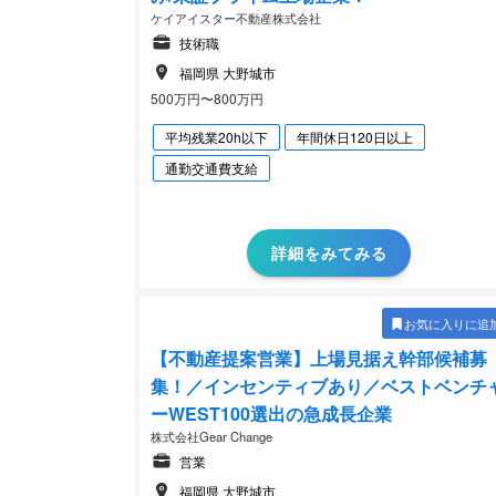
ケイアイスター不動産株式会社
技術職
福岡県 大野城市
500万円〜800万円
平均残業20h以下
年間休日120日以上
通勤交通費支給
詳細をみてみる
お気に入りに追
【不動産提案営業】上場見据え幹部候補募
集！／インセンティブあり／ベストベンチ
ーWEST100選出の急成長企業
株式会社Gear Change
営業
福岡県 大野城市