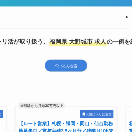
ャリ活が取り扱う、
福岡県 大野城市 求人
の一例を
求人検索
未経験から月給30万円以上
加
お気に入りに追加
【ルート営業】札幌・福岡・岡山・仙台勤務
地募集中／賞与実績3.5ヶ月分／残業月10h未