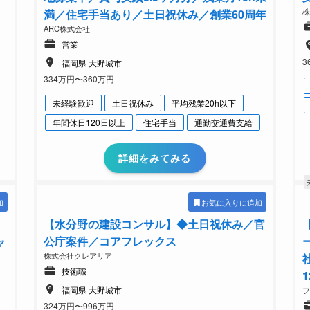
満／住宅手当あり／土日祝休み／創業60周年
ARC株式会社
営業
3
福岡県 大野城市
334万円〜360万円
未経験歓迎
土日祝休み
平均残業20h以下
年間休日120日以上
住宅手当
通勤交通費支給
詳細をみてみる
加
お気に入りに追加
【水分野の建設コンサル】◆土日祝休み／官
ャ
公庁案件／コアフレックス
株式会社クレアリア
技術職
福岡県 大野城市
324万円〜996万円