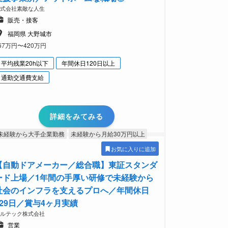
株式会社素敵な人生
販売・接客
福岡県 大野城市
67万円〜420万円
平均残業20h以下
年間休日120日以上
通勤交通費支給
詳細をみてみる
未経験から大手企業勤務
未経験から月給30万円以上
お気に入りに追加
【自動ドアメーカー／総合職】東証スタンダ
ード上場／1年間の手厚い研修で未経験から
社会のインフラを支えるプロへ／年間休日
129日／賞与4ヶ月実績
フルテック株式会社
営業