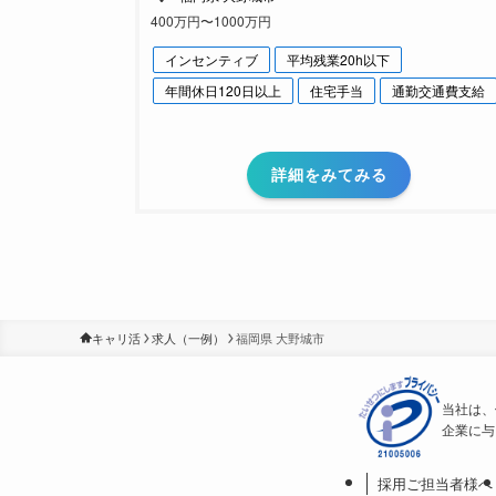
400万円〜1000万円
インセンティブ
平均残業20h以下
年間休日120日以上
住宅手当
通勤交通費支給
詳細をみてみる
キャリ活
求人（一例）
福岡県 大野城市
当社は、
企業に与
採用ご担当者様へ