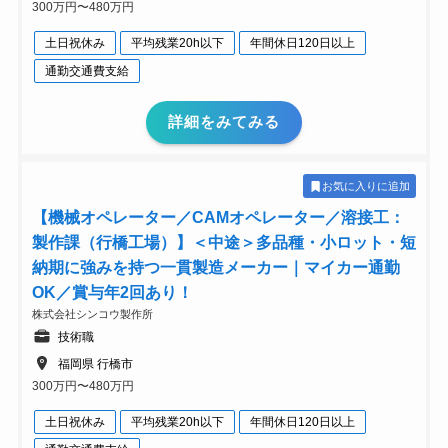
300万円〜480万円
土日祝休み
平均残業20h以下
年間休日120日以上
通勤交通費支給
詳細をみてみる
お気に入りに追加
【機械オペレーター／CAMオペレーター／溶接工：
製作課（行橋工場）】＜中途＞多品種・小ロット・短
納期に強みを持つ一貫製造メーカー｜マイカー通勤
OK／賞与年2回あり！
株式会社シンコウ製作所
技術職
福岡県 行橋市
300万円〜480万円
土日祝休み
平均残業20h以下
年間休日120日以上