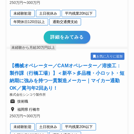
250万円〜300万円
未経験歓迎
土日祝休み
平均残業20h以下
年間休日120日以上
通勤交通費支給
詳細をみてみる
未経験から月給30万円以上
お気に入りに追加
【機械オペレーター／CAMオペレーター／溶接工：
製作課（行橋工場）】＜新卒＞多品種・小ロット・短
納期に強みを持つ一貫製造メーカー｜マイカー通勤
OK／賞与年2回あり！
株式会社シンコウ製作所
技術職
福岡県 行橋市
250万円〜300万円
未経験歓迎
土日祝休み
平均残業20h以下