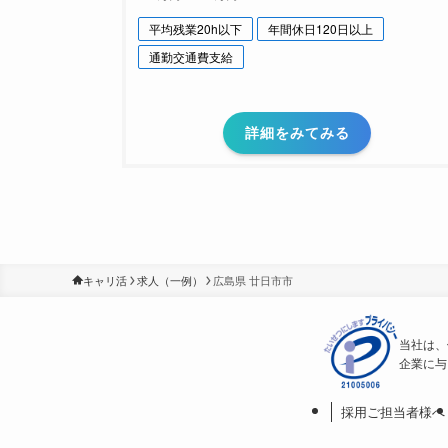
平均残業20h以下
年間休日120日以上
通勤交通費支給
詳細をみてみる
キャリ活
求人（一例）
広島県 廿日市市
当社は、
企業に与
採用ご担当者様へ