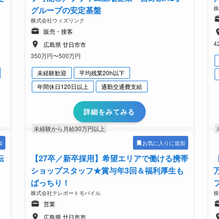
グループの安定基盤
株式会社ウィズリンク
販売・接客
4
広島県 廿日市市
350万円〜500万円
未経験歓迎
平均残業20h以下
年間休日120日以上
通勤交通費支給
詳細をみてみる
未経験から月給30万円以上
加
お気に入りに追加
転
【27卒／新卒採用】希望エリアで働ける携帯
ショップスタッフ★賞与年3回＆福利厚生も
ばっちり！
株式会社テレポートモバイル
営業
広島県 廿日市市