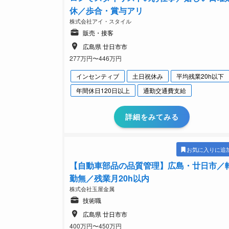
休／歩合・賞与アリ
株式会社アイ・スタイル
販売・接客
広島県 廿日市市
277万円〜446万円
インセンティブ
土日祝休み
平均残業20h以下
年間休日120日以上
通勤交通費支給
詳細をみてみる
お気に入りに追
【自動車部品の品質管理】広島・廿日市／
勤無／残業月20h以内
株式会社玉屋金属
技術職
広島県 廿日市市
400万円〜450万円