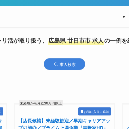
ャリ活が取り扱う、
広島県 廿日市市 求人
の一例を
求人検索
未経験から月給30万円以上
加
お気に入りに追加
サ
【店長候補】未経験歓迎／早期キャリアアッ
定
プ可能◎／プライム上場企業『吉野家HD』