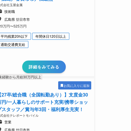
株式会社玉屋金属
技術職
広島県 廿日市市
20万円〜525万円
平均残業20h以下
年間休日120日以上
通勤交通費支給
詳細をみてみる
未経験から月給30万円以上
お気に入りに追加
【27卒/総合職（全国転勤あり）】支度金30
万円/一人暮らしのサポート充実/携帯ショッ
プスタッフ／賞与年3回・福利厚生充実！
株式会社テレポートモバイル
営業
広島県 廿日市市