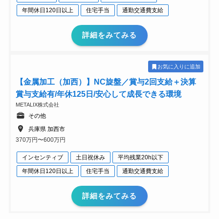
年間休日120日以上
住宅手当
通勤交通費支給
詳細をみてみる
お気に入りに追加
【金属加工（加西）】NC旋盤／賞与2回支給＋決算
賞与支給有/年休125日/安心して成長できる環境
METALIX株式会社
その他
兵庫県 加西市
370万円〜600万円
インセンティブ
土日祝休み
平均残業20h以下
年間休日120日以上
住宅手当
通勤交通費支給
詳細をみてみる