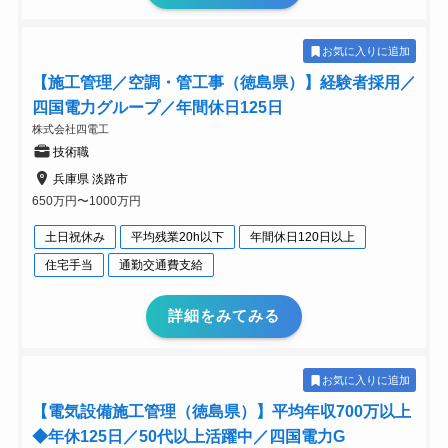
お気に入りに追加
【施工管理／空調・管工事（徳島県）】経験者採用／
四国電力グループ／年間休日125日
株式会社四電工
技術職
兵庫県 淡路市
650万円〜1000万円
土日祝休み
平均残業20h以下
年間休日120日以上
住宅手当
通勤交通費支給
詳細をみてみる
お気に入りに追加
【電気設備施工管理（徳島県）】平均年収700万以上
◆年休125日／50代以上活躍中／四国電力G