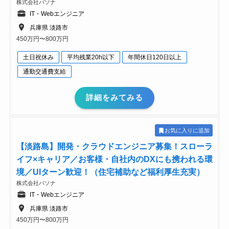
株式会社パソナ
IT・Webエンジニア
兵庫県 淡路市
450万円〜800万円
土日祝休み
平均残業20h以下
年間休日120日以上
通勤交通費支給
詳細をみてみる
お気に入りに追加
【淡路島】開発・クラウドエンジニア募集！スローラ
イフ×キャリア／お客様・自社内のDXにも携われる環
境／UIターン歓迎！（住宅補助など福利厚生充実）
株式会社パソナ
IT・Webエンジニア
兵庫県 淡路市
450万円〜800万円