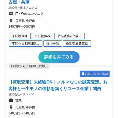
古屋・兵庫
株式会社日本アムスコ
IT・Webエンジニア
兵庫県 神戸市
340万円〜600万円
未経験歓迎
土日祝休み
平均残業20h以下
年間休日120日以上
住宅手当
通勤交通費支給
詳細をみてみる
未経験から月給30万円以上
お気に入りに追加
【買取査定】未経験OK｜ノルマなしの誠実査定。お
客様と一生モノの信頼を築くリユース企業｜関西
株式会社ベストバイ
営業
兵庫県 神戸市
340万円〜340万円