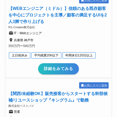
お気に入りに追加
【WEBエンジニア（ミドル）】信頼のある既存顧客
を中心にプロジェクトを主導／顧客の満足するUIを2
人3脚で作り上げる
N’s Creates株式会社
IT・Webエンジニア
兵庫県 神戸市
350万円〜560万円
土日祝休み
平均残業20h以下
年間休日120日以上
詳細をみてみる
お気に入りに追加
【関西/未経験OK】販売接客からスタートする幹部候
補/リユースショップ『キングラム』で勤務
株式会社ベストバイ
営業