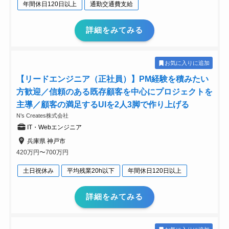
年間休日120日以上
通勤交通費支給
詳細をみてみる
お気に入りに追加
【リードエンジニア（正社員）】PM経験を積みたい
方歓迎／信頼のある既存顧客を中心にプロジェクトを
主導／顧客の満足するUIを2人3脚で作り上げる
N’s Creates株式会社
IT・Webエンジニア
兵庫県 神戸市
420万円〜700万円
土日祝休み
平均残業20h以下
年間休日120日以上
詳細をみてみる