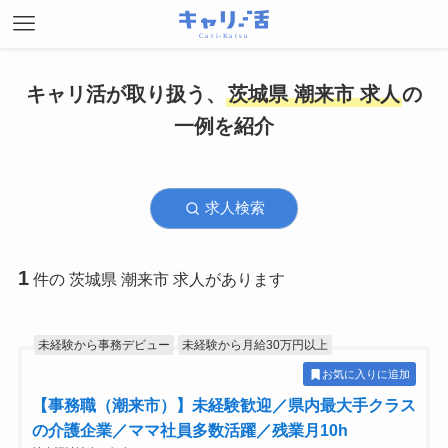
キャリ活が取り扱う、
茨城県 潮来市 求人
の
一例を紹介
求人検索
1
件の 茨城県 潮来市 求人があります
未経験から事務デビュー
未経験から月給30万円以上
お気に入りに追加
【事務職（潮来市）】未経験歓迎／県内最大手クラス
の介護企業／ママ社員多数活躍／残業月10h