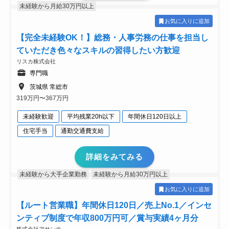
未経験から月給30万円以上
お気に入りに追加
【完全未経験OK！】総務・人事労務の仕事を担当し
ていただき色々なスキルの習得したい方歓迎
リスカ株式会社
専門職
茨城県 常総市
319万円〜367万円
未経験歓迎
平均残業20h以下
年間休日120日以上
住宅手当
通勤交通費支給
詳細をみてみる
未経験から大手企業勤務
未経験から月給30万円以上
お気に入りに追加
【ルート営業職】年間休日120日／売上No.1／インセ
ンティブ制度で年収800万円可／賞与実績4ヶ月分