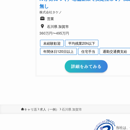
無し
株式会社タケノ
営業
石川県 加賀市
360万円〜495万円
未経験歓迎
平均残業20h以下
年間休日120日以上
住宅手当
通勤交通費支給
詳細をみてみる
キャリ活
求人（一例）
石川県 加賀市
当社は、