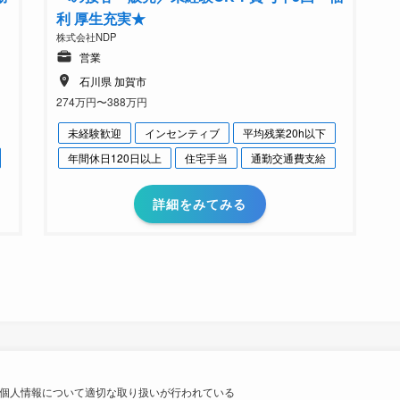
利 厚生充実★
株式会社NDP
営業
石川県 加賀市
274万円〜388万円
未経験歓迎
インセンティブ
平均残業20h以下
年間休日120日以上
住宅手当
通勤交通費支給
詳細をみてみる
個人情報について適切な取り扱いが行われている