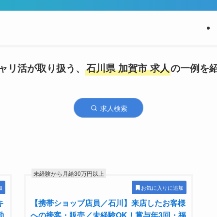
ャリ活が取り扱う、
石川県 加賀市 求人
の一例を
求人検索
未経験から月給30万円以上
加
お気に入りに追加
キ
【携帯ショップ店員／石川】来店したお客様
勤
への接客・販売／未経験OK！賞与年3回・福