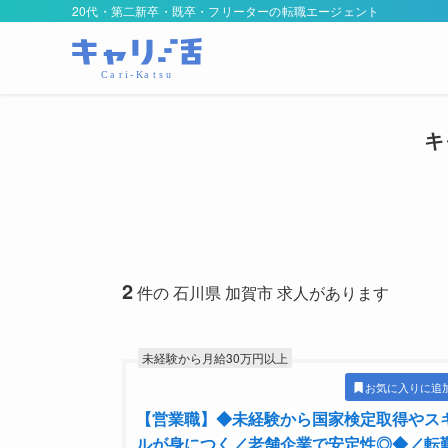
20代・第二新卒・既卒・フリーターの転職エージェント
キ
2
件の 石川県 加賀市 求人があります
未経験から月給30万円以上
お気に入りに追
【営業職】◆未経験から国家検定取得やス
ルが身につく／老舗企業で安定性◎◆／転