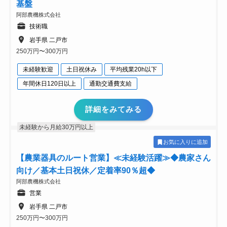
基盤
阿部農機株式会社
技術職
岩手県 二戸市
250万円〜300万円
未経験歓迎
土日祝休み
平均残業20h以下
年間休日120日以上
通勤交通費支給
詳細をみてみる
未経験から月給30万円以上
お気に入りに追加
【農業器具のルート営業】≪未経験活躍≫◆農家さん
向け／基本土日祝休／定着率90％超◆
阿部農機株式会社
営業
岩手県 二戸市
250万円〜300万円