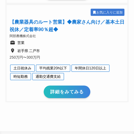
お気に入りに追加
【農業器具のルート営業】◆農家さん向け／基本土日
祝休／定着率90％超◆
阿部農機株式会社
営業
岩手県 二戸市
250万円〜300万円
土日祝休み
平均残業20h以下
年間休日120日以上
時短勤務
通勤交通費支給
詳細をみてみる