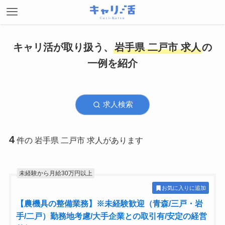
キャリ活が取り扱う、
岩手県 二戸市 求人
の
一例を紹介
求人検索
4
件の 岩手県 二戸市 求人があります
未経験から月給30万円以上
お気に入りに追加
【農機具の整備業務】※未経験歓迎（青森/三戸・岩
手/二戸）勤務地考慮/大手企業との取引有/安定の経営