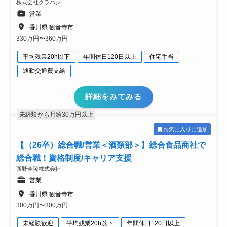
株式会社クラハシ
営業
香川県 観音寺市
330万円〜360万円
平均残業20h以下
年間休日120日以上
住宅手当
通勤交通費支給
詳細をみてみる
未経験から月給30万円以上
お気に入りに追加
【（26卒）総合職/営業＜酒類部＞】総合食品商社で
総合職！資格制度/キャリア支援
西野金陵株式会社
営業
香川県 観音寺市
300万円〜300万円
未経験歓迎
平均残業20h以下
年間休日120日以上