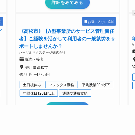
詳細をみてみる
加
お気に入りに追加
／
《高松市》【A型事業所のサービス管理責任
者】ご経験を活かして利用者の一般就労をサ
M
ポートしませんか？
パーソルネクステージ株式会社
販売・接客
3
香川県 高松市
407万円〜477万円
土日祝休み
フレックス勤務
平均残業20h以下
年間休日120日以上
通勤交通費支給
詳細をみてみる
加
お気に入りに追加