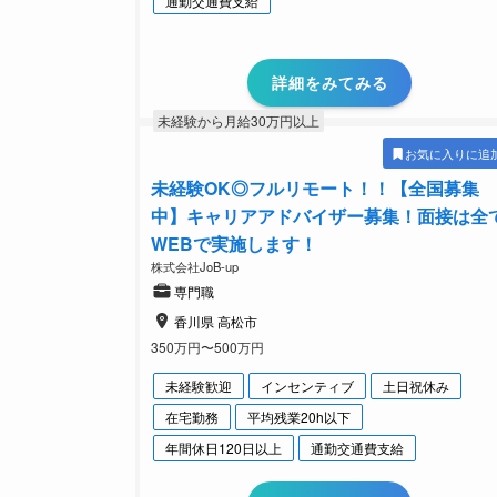
通勤交通費支給
詳細をみてみる
未経験から月給30万円以上
お気に入りに追
未経験OK◎フルリモート！！【全国募集
中】キャリアアドバイザー募集！面接は全
WEBで実施します！
株式会社JoB-up
専門職
香川県 高松市
350万円〜500万円
未経験歓迎
インセンティブ
土日祝休み
在宅勤務
平均残業20h以下
年間休日120日以上
通勤交通費支給