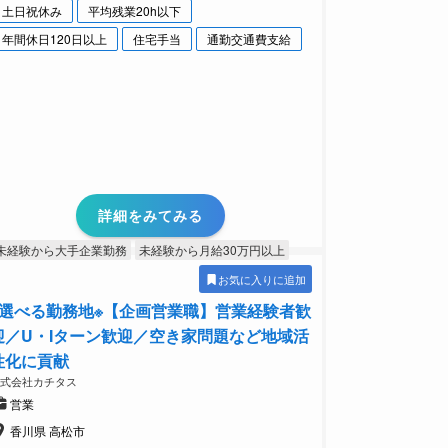
土日祝休み
平均残業20h以下
年間休日120日以上
住宅手当
通勤交通費支給
詳細をみてみる
未経験から大手企業勤務
未経験から月給30万円以上
お気に入りに追加
※選べる勤務地※【企画営業職】営業経験者歓
迎／U・Iターン歓迎／空き家問題など地域活
性化に貢献
株式会社カチタス
営業
香川県 高松市