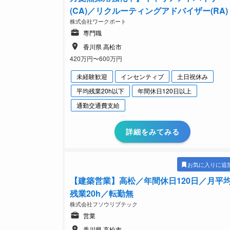
(CA)／リクルーティングアドバイザー(RA)
株式会社ワークポート
専門職
香川県 高松市
420万円〜600万円
未経験歓迎
インセンティブ
土日祝休み
平均残業20h以下
年間休日120日以上
通勤交通費支給
詳細をみてみる
お気に入りに追
【建築営業】高松／年間休日120日／月平
残業20h／転勤無
株式会社フソウリブテック
営業
香川県 高松市