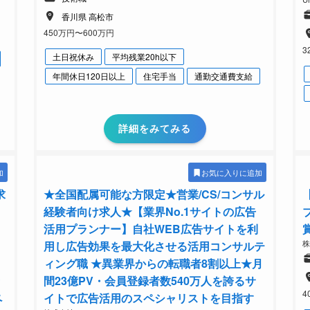
香川県 高松市
450万円〜600万円
3
土日祝休み
平均残業20h以下
年間休日120日以上
住宅手当
通勤交通費支給
詳細をみてみる
加
お気に入りに追加
求
★全国配属可能な方限定★営業/CS/コンサル
経験者向け求人★【業界No.1サイトの広告
活用プランナー】自社WEB広告サイトを利
用し広告効果を最大化させる活用コンサルテ
ィング職 ★異業界からの転職者8割以上★月
間23億PV・会員登録者数540万人を誇るサ
4
ペ
イトで広告活用のスペシャリストを目指す