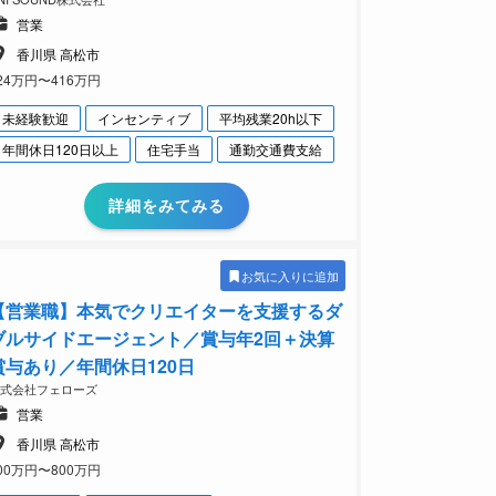
営業
香川県 高松市
24万円〜416万円
未経験歓迎
インセンティブ
平均残業20h以下
年間休日120日以上
住宅手当
通勤交通費支給
詳細をみてみる
お気に入りに追加
【営業職】本気でクリエイターを⽀援するダ
ブルサイドエージェント／賞与年2回＋決算
賞与あり／年間休日120日
株式会社フェローズ
営業
香川県 高松市
00万円〜800万円