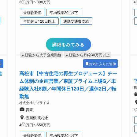
300万円〜300万円
4
未経験歓迎
平均残業20h以下
年間休日120日以上
通勤交通費支給
詳細をみてみる
未経験から大手企業勤務
未経験から月給30万円以上
加
お気に入りに追加
全
高松市【中古住宅の再生プロデュース】チー
ム体制の企画営業／東証プライム上場G／未
経験入社8割／年間休日120日／週休2日／転
勤無
株式会社リプライス
営業
4
香川県 高松市
400万円〜550万円
未経験歓迎
平均残業20h以下