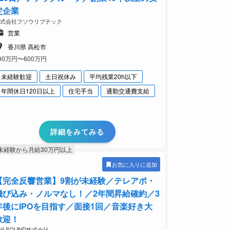
定企業
株式会社フソウリブテック
営業
香川県 高松市
00万円〜600万円
未経験歓迎
土日祝休み
平均残業20h以下
年間休日120日以上
住宅手当
通勤交通費支給
詳細をみてみる
未経験から月給30万円以上
お気に入りに追加
【完全反響営業】9割が未経験／テレアポ・
飛び込み・ノルマなし！／2年間昇給確約／3
年後にIPOを目指す／面接1回／音楽好き大
歓迎！
NI SOUND株式会社