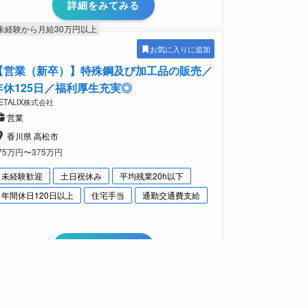
詳細をみてみる
未経験から月給30万円以上
お気に入りに追加
【営業（新卒）】特殊鋼及び加工品の販売／
年休125日／福利厚生充実◎
ETALIX株式会社
営業
香川県 高松市
75万円〜375万円
未経験歓迎
土日祝休み
平均残業20h以下
年間休日120日以上
住宅手当
通勤交通費支給
詳細をみてみる
未経験から事務デビュー
未経験から月給30万円以上
お気に入りに追加