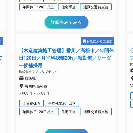
年間休日120日以上
住宅手当
通勤交通費支給
詳細をみてみる
加
お気に入りに追加
【木造建築施工管理】香川／高松市／年間休
て
日120日／月平均残業20h／転勤無／リーダ
株
ー候補採用
株式会社フソウリブテック
技術職
3
香川県 高松市
500万円〜650万円
土日祝休み
平均残業20h以下
年間休日120日以上
住宅手当
通勤交通費支給