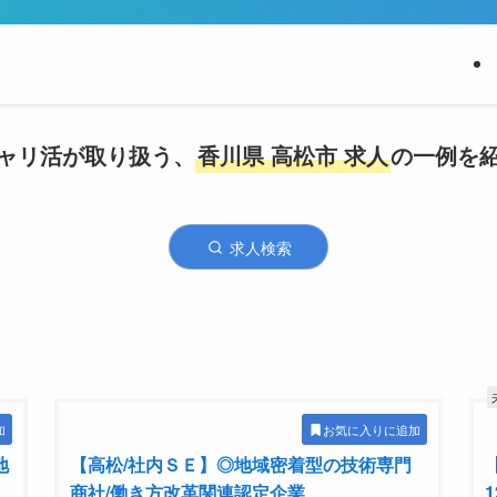
ャリ活が取り扱う、
香川県 高松市 求人
の一例を
求人検索
加
お気に入りに追加
地
【⾼松/社内ＳＥ】◎地域密着型の技術専⾨
商社/働き⽅改⾰関連認定企業