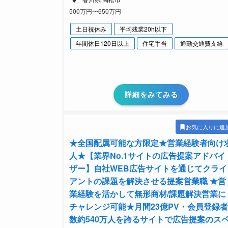
500万円〜650万円
土日祝休み
平均残業20h以下
年間休日120日以上
住宅手当
通勤交通費支給
詳細をみてみる
お気に入りに追
★全国配属可能な方限定★営業経験者向け
人★【業界No.1サイトの広告提案アドバイ
ザー】自社WEB広告サイトを通じてクライ
アントの課題を解決させる提案営業職 ★営
業経験を活かして無形商材/課題解決営業に
チャレンジ可能★月間23億PV・会員登録者
数約540万人を誇るサイトで広告提案のス