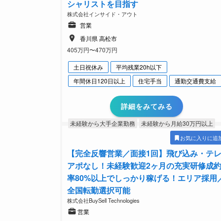
シャリストを目指す
株式会社インサイド・アウト
営業
香川県 高松市
405万円〜470万円
土日祝休み
平均残業20h以下
年間休日120日以上
住宅手当
通勤交通費支給
詳細をみてみる
未経験から大手企業勤務
未経験から月給30万円以上
お気に入りに追
【完全反響営業／面接1回】飛び込み・テ
アポなし！未経験歓迎2ヶ月の充実研修成
率80%以上でしっかり稼げる！エリア採用
全国転勤選択可能
株式会社BuySell Technologies
営業