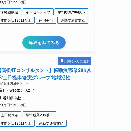
00万円〜550万円
未経験歓迎
インセンティブ
平均残業20h以下
年間休日120日以上
住宅手当
通勤交通費支給
詳細をみてみる
お気に入りに追加
【高松/ITコンサルタント】転勤無/残業20h以
下/土日祝休/森実グループ/地域活性
株式会社四国テクニカ
IT・Webエンジニア
香川県 高松市
20万円〜500万円
土日祝休み
平均残業20h以下
年間休日120日以上
通勤交通費支給