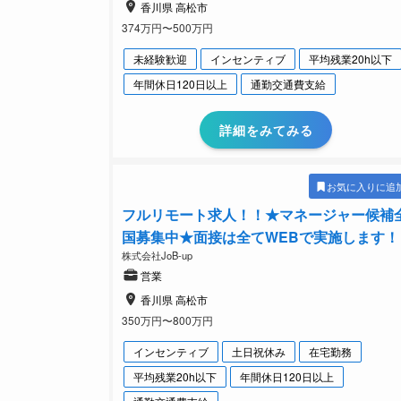
香川県 高松市
374万円〜500万円
未経験歓迎
インセンティブ
平均残業20h以下
年間休日120日以上
通勤交通費支給
詳細をみてみる
お気に入りに追
フルリモート求人！！★マネージャー候補
国募集中★面接は全てWEBで実施します！
株式会社JoB-up
営業
香川県 高松市
350万円〜800万円
インセンティブ
土日祝休み
在宅勤務
平均残業20h以下
年間休日120日以上