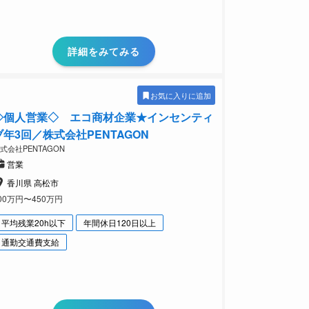
詳細をみてみる
お気に入りに追加
◇個人営業◇ エコ商材企業★インセンティ
ブ年3回／株式会社PENTAGON
式会社PENTAGON
営業
香川県 高松市
00万円〜450万円
平均残業20h以下
年間休日120日以上
通勤交通費支給