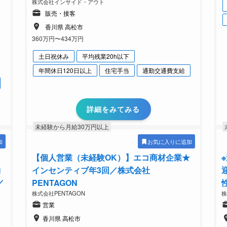
株式会社インサイド・アウト
販売・接客
香川県 高松市
360万円〜434万円
土日祝休み
平均残業20h以下
年間休日120日以上
住宅手当
通勤交通費支給
詳細をみてみる
未経験から月給30万円以上
加
お気に入りに追加
レ
【個人営業（未経験OK）】エコ商材企業★
約
インセンティブ年3回／株式会社
／
PENTAGON
株式会社PENTAGON
営業
香川県 高松市