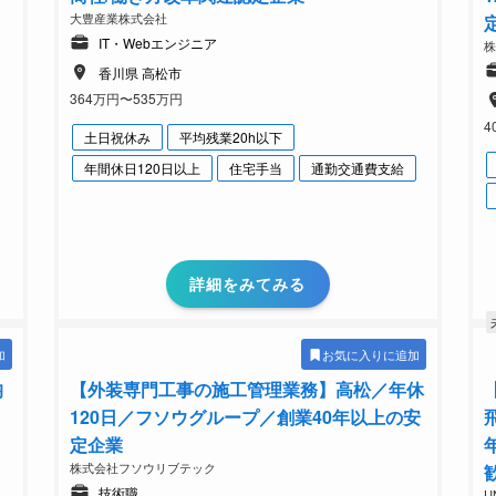
大豊産業株式会社
IT・Webエンジニア
香川県 高松市
364万円〜535万円
4
土日祝休み
平均残業20h以下
年間休日120日以上
住宅手当
通勤交通費支給
詳細をみてみる
加
お気に入りに追加
均
【外装専門工事の施工管理業務】高松／年休
120日／フソウグループ／創業40年以上の安
定企業
株式会社フソウリブテック
技術職
U