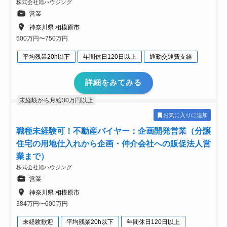
株式会社旭ハウジング
営業
神奈川県 相模原市
500万円〜750万円
平均残業20h以下
年間休日120日以上
通勤交通費支給
詳細をみてみる
未経験から月給30万円以上
お気に入りに追加
職種未経験可！不動産バイヤー：企画開発営業（分譲
住宅の⽤地仕⼊れから企画・仲介会社への販促法人営
業まで）
株式会社旭ハウジング
営業
神奈川県 相模原市
384万円〜600万円
未経験歓迎
平均残業20h以下
年間休日120日以上