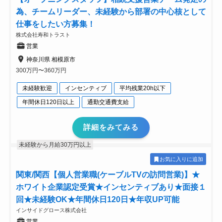
為、チームリーダー、未経験から部署の中心核として
仕事をしたい方募集！
株式会社寿和トラスト
営業
神奈川県 相模原市
300万円〜360万円
未経験歓迎
インセンティブ
平均残業20h以下
年間休日120日以上
通勤交通費支給
詳細をみてみる
未経験から月給30万円以上
お気に入りに追加
関東/関西【個人営業職(ケーブルTVの訪問営業)】★
ホワイト企業認定受賞★インセンティブあり★面接１
回★未経験OK★年間休日120日★年収UP可能
インサイドグロース株式会社
営業