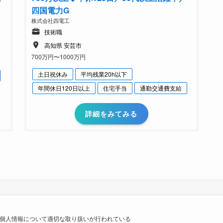
四国電力G
株式会社四電工
技術職
高知県 安芸市
700万円〜1000万円
土日祝休み
平均残業20h以下
年間休日120日以上
住宅手当
通勤交通費支給
詳細をみてみる
個人情報について適切な取り扱いが行われている