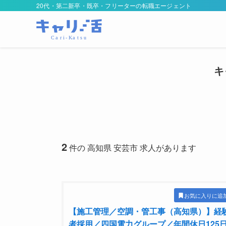
20代・第二新卒・既卒・フリーターの転職エージェント
キ
2
件の 高知県 安芸市 求人があります
お気に入りに追
【施工管理／空調・管工事（高知県）】経
者採用／四国電力グループ／年間休日125