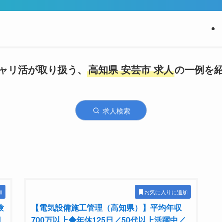
ャリ活が取り扱う、
高知県 安芸市 求人
の一例を
求人検索
加
お気に入りに追加
験
【電気設備施工管理（高知県）】平均年収
日
700万以上◆年休125日／50代以上活躍中／