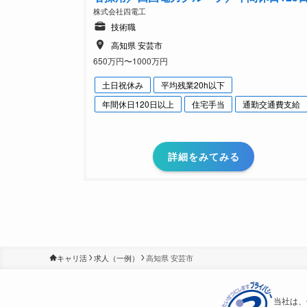
株式会社四電工
技術職
高知県 安芸市
650万円〜1000万円
土日祝休み
平均残業20h以下
年間休日120日以上
住宅手当
通勤交通費支給
詳細をみてみる
キャリ活
求人（一例）
高知県 安芸市
当社は、