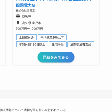
四国電力G
株式会社四電工
技術職
高知県 室戸市
700万円〜1000万円
土日祝休み
平均残業20h以下
年間休日120日以上
住宅手当
通勤交通費支給
詳細をみてみる
個人情報について適切な取り扱いが行われている