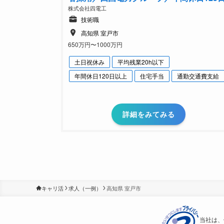
株式会社四電工
技術職
高知県 室戸市
650万円〜1000万円
土日祝休み
平均残業20h以下
年間休日120日以上
住宅手当
通勤交通費支給
詳細をみてみる
キャリ活
求人（一例）
高知県 室戸市
当社は、