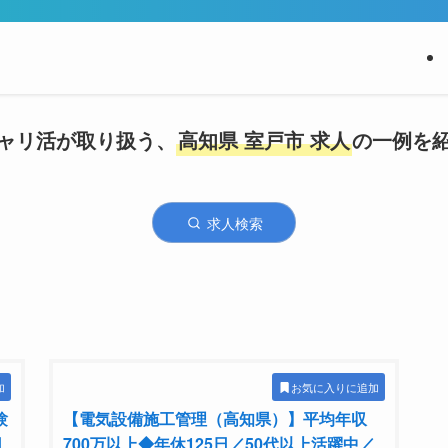
ャリ活が取り扱う、
高知県 室戸市 求人
の一例を
求人検索
加
お気に入りに追加
験
【電気設備施工管理（高知県）】平均年収
日
700万以上◆年休125日／50代以上活躍中／