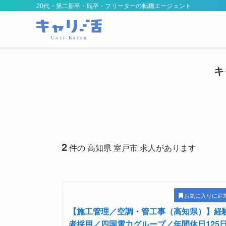
20代・第二新卒・既卒・フリーターの転職エージェント
キ
2
件の 高知県 室戸市 求人があります
お気に入りに追
【施工管理／空調・管工事（高知県）】経
者採用／四国電力グループ／年間休日125