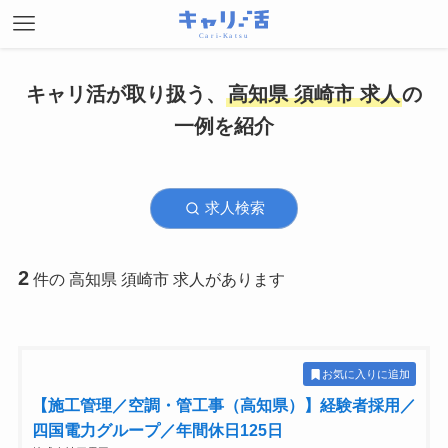
キャリ活が取り扱う、
高知県 須崎市 求人
の
一例を紹介
求人検索
2
件の 高知県 須崎市 求人があります
お気に入りに追加
【施工管理／空調・管工事（高知県）】経験者採用／
四国電力グループ／年間休日125日