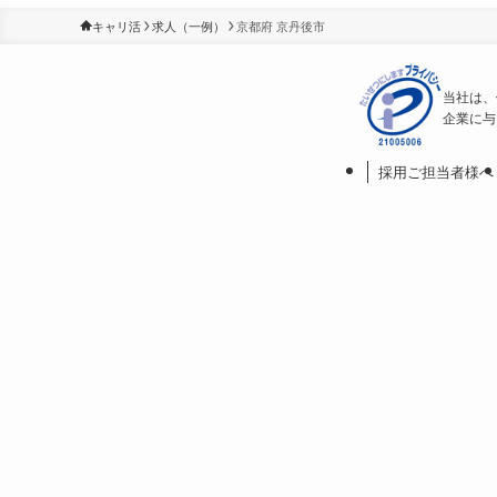
キャリ活
求人（一例）
京都府 京丹後市
当社は、
企業に与
採用ご担当者様へ