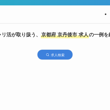
ャリ活が取り扱う、
京都府 京丹後市 求人
の一例を
求人検索