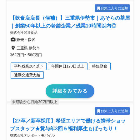
お気に入りに追加
【飲食店店長（候補）】三重県伊勢市｜あそらの茶屋
｜創業50年以上の老舗企業／残業10時間以内◎
株式会社関谷食品
販売・接客
三重県 伊勢市
362万円〜580万円
平均残業20h以下
年間休日120日以上
時短勤務
通勤交通費支給
詳細をみてみる
未経験から月給30万円以上
お気に入りに追加
【27卒／新卒採用】希望エリアで働ける携帯ショッ
プスタッフ★賞与年3回＆福利厚生もばっちり！
株式会社テレポートモバイル