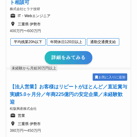
ト相談可
株式会社ヒラテ技研
IT・Webエンジニア
三重県 伊勢市
400万円〜600万円
平均残業20h以下
年間休日120日以上
通勤交通費支給
詳細をみてみる
未経験から月給30万円以上
お気に入りに追加
【法人営業】お客様はリピートがほとんど／直近賞与
実績5.0ヶ月分／年商225億円の安定企業／未経験歓
迎
松阪興産株式会社
営業
三重県 伊勢市
380万円〜450万円