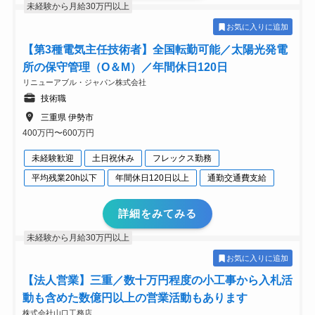
未経験から月給30万円以上
お気に入りに追加
【第3種電気主任技術者】全国転勤可能／太陽光発電
所の保守管理（O＆M）／年間休日120日
リニューアブル・ジャパン株式会社
技術職
三重県 伊勢市
400万円〜600万円
未経験歓迎
土日祝休み
フレックス勤務
平均残業20h以下
年間休日120日以上
通勤交通費支給
詳細をみてみる
未経験から月給30万円以上
お気に入りに追加
【法人営業】三重／数十万円程度の小工事から入札活
動も含めた数億円以上の営業活動もあります
株式会社山口工務店