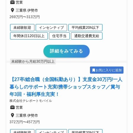
営業
三重県 伊勢市
269万円〜313万円
未経験歓迎
インセンティブ
平均残業20h以下
年間休日120日以上
住宅手当
通勤交通費支給
詳細をみてみる
未経験から月給30万円以上
お気に入りに追加
【27卒/総合職（全国転勤あり）】支度金30万円/一人
暮らしのサポート充実/携帯ショップスタッフ／賞与
年3回・福利厚生充実！
株式会社テレポートモバイル
営業
三重県 伊勢市
372万円〜457万円
未経験歓迎
インセンティブ
平均残業20h以下