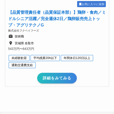
お気に入りに追加
【品質管理責任者（品質保証本部）】鶏卵・食肉／ミ
ドルシニア活躍／完全週休2日／鶏卵販売売上トッ
プ・アグリテクノG
株式会社フクベイフーズ
技術職
宮城県 名取市
543万円〜643万円
未経験歓迎
平均残業20h以下
年間休日120日以上
通勤交通費支給
詳細をみてみる