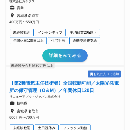
株式会社カチタス
営業
宮城県 名取市
400万円〜550万円
未経験歓迎
インセンティブ
平均残業20h以下
年間休日120日以上
住宅手当
通勤交通費支給
詳細をみてみる
未経験から月給30万円以上
お気に入りに追加
【第2種電気主任技術者】全国転勤可能／太陽光発電
所の保守管理（O＆M）／年間休日120日
リニューアブル・ジャパン株式会社
技術職
宮城県 名取市
600万円〜700万円
未経験歓迎
土日祝休み
フレックス勤務