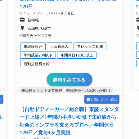
120日
1
リニューアブル・ジャパン株式会社
技術職
宮城県 大崎市
600万円〜700万円
4
未経験歓迎
土日祝休み
フレックス勤務
平均残業20h以下
年間休日120日以上
通勤交通費支給
詳細をみてみる
未経験から大手企業勤務
未経験から月給30万円以上
加
お気に入りに追加
定
【自動ドアメーカー／総合職】東証スタンダ
ル
ード上場／1年間の手厚い研修で未経験から
社会のインフラを支えるプロへ／年間休日
129日／賞与4ヶ月実績
フルテック株式会社