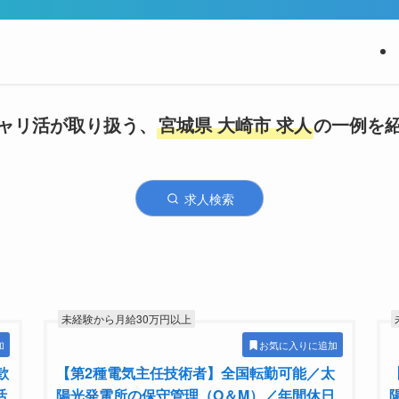
ャリ活が取り扱う、
宮城県 大崎市 求人
の一例を
求人検索
未経験から月給30万円以上
加
お気に入りに追加
歓
【第2種電気主任技術者】全国転勤可能／太
活
陽光発電所の保守管理（O＆M）／年間休日