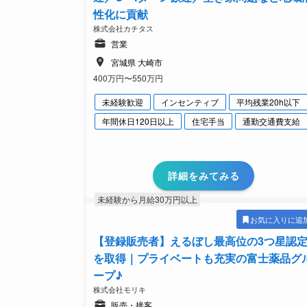
性化に貢献
株式会社カチタス
営業
宮城県 大崎市
400万円〜550万円
未経験歓迎
インセンティブ
平均残業20h以下
年間休日120日以上
住宅手当
通勤交通費支給
詳細をみてみる
未経験から月給30万円以上
お気に入りに追
【登録販売者】えるぼし最高位の3つ星認
を取得｜プライベートも充実の富士薬品グ
ープ♪
株式会社モリキ
販売・接客