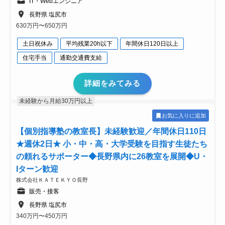
IT・Webエンジニア
長野県 塩尻市
630万円〜650万円
土日祝休み
平均残業20h以下
年間休日120日以上
住宅手当
通勤交通費支給
詳細をみてみる
未経験から月給30万円以上
お気に入りに追加
【個別指導塾の教室長】未経験歓迎／年間休日110日
★週休2日★ 小・中・高・大学受験を目指す生徒たち
の頼れるサポーター◆長野県内に26教室を展開◆U・
Iターン歓迎
株式会社ＫＡＴＥＫＹＯ長野
販売・接客
長野県 塩尻市
340万円〜450万円