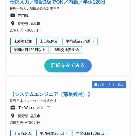
仕訳入力／簿記3級でOK／内勤／年休120日
税理士法人大沼田経営会計事務所
専門職
長野県 塩尻市
276万円〜360万円
未経験歓迎
土日祝休み
平均残業20h以下
年間休日120日以上
通勤交通費支給
詳細をみてみる
お気に入りに追加
【システムエンジニア（部長候補）】
長野日本ソフトウエア株式会社
IT・Webエンジニア
長野県 塩尻市
760万円〜780万円
土日祝休み
平均残業20h以下
年間休日120日以上