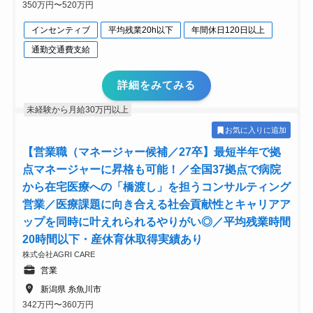
350万円〜520万円
インセンティブ
平均残業20h以下
年間休日120日以上
通勤交通費支給
詳細をみてみる
未経験から月給30万円以上
お気に入りに追加
【営業職（マネージャー候補／27卒】最短半年で拠
点マネージャーに昇格も可能！／全国37拠点で病院
から在宅医療への「橋渡し」を担うコンサルティング
営業／医療課題に向き合える社会貢献性とキャリアア
ップを同時に叶えれられるやりがい◎／平均残業時間
20時間以下・産休育休取得実績あり
株式会社AGRI CARE
営業
新潟県 糸魚川市
342万円〜360万円