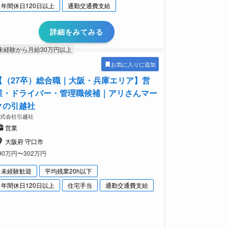
年間休日120日以上
通勤交通費支給
詳細をみてみる
未経験から月給30万円以上
お気に入りに追加
【（27卒）総合職｜大阪・兵庫エリア】営
業・ドライバー・管理職候補｜アリさんマー
クの引越社
株式会社引越社
営業
大阪府 守口市
90万円〜302万円
未経験歓迎
平均残業20h以下
年間休日120日以上
住宅手当
通勤交通費支給