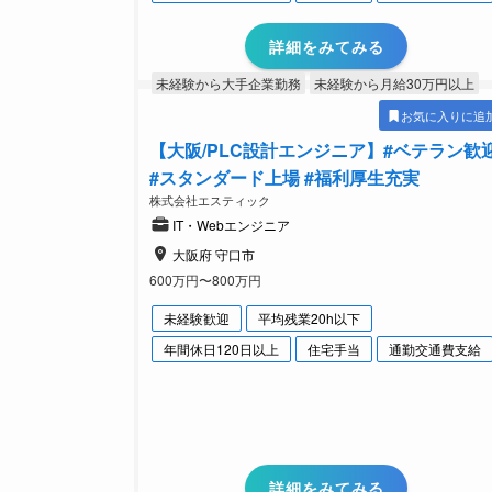
詳細をみてみる
未経験から大手企業勤務
未経験から月給30万円以上
お気に入りに追
【大阪/PLC設計エンジニア】#ベテラン歓
#スタンダード上場 #福利厚生充実
株式会社エスティック
IT・Webエンジニア
大阪府 守口市
600万円〜800万円
未経験歓迎
平均残業20h以下
年間休日120日以上
住宅手当
通勤交通費支給
詳細をみてみる