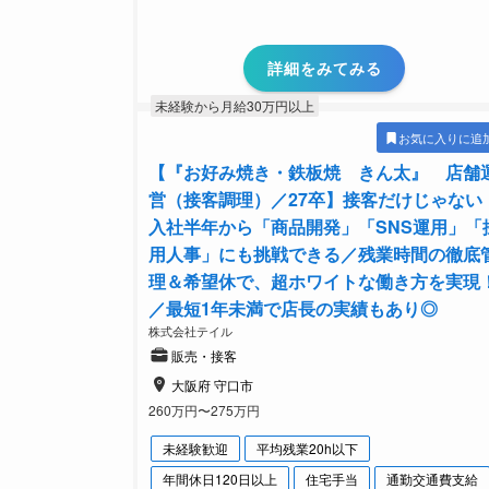
詳細をみてみる
未経験から月給30万円以上
お気に入りに追
【『お好み焼き・鉄板焼 きん太』 店舗
営（接客調理）／27卒】接客だけじゃない
入社半年から「商品開発」「SNS運用」「
用人事」にも挑戦できる／残業時間の徹底
理＆希望休で、超ホワイトな働き方を実現
／最短1年未満で店長の実績もあり◎
株式会社テイル
販売・接客
大阪府 守口市
260万円〜275万円
未経験歓迎
平均残業20h以下
年間休日120日以上
住宅手当
通勤交通費支給