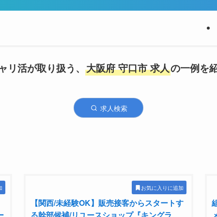
ャリ活が取り扱う、
大阪府 守口市 求人
の一例を
求人検索
加
お気に入りに追加
【関西/未経験OK】販売接客からスタートす
ー
る幹部候補/リユースショップ『キングラ