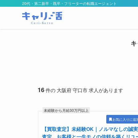
20代・第二新卒・既卒・フリーターの転職エージェント
キ
16
件の 大阪府 守口市 求人があります
未経験から月給30万円以上
お気に入りに追
【買取査定】未経験OK｜ノルマなしの誠実
査定。お客様と一生モノの信頼を築くリユ