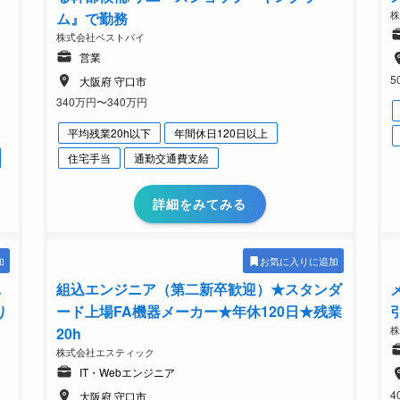
ム』で勤務
株式会社ベストバイ
営業
5
大阪府 守口市
340万円〜340万円
平均残業20h以下
年間休日120日以上
住宅手当
通勤交通費支給
詳細をみてみる
加
お気に入りに追加
ユ
組込エンジニア（第二新卒歓迎）★スタンダ
り
ード上場FA機器メーカー★年休120⽇★残業
20h
株式会社エスティック
IT・Webエンジニア
4
大阪府 守口市