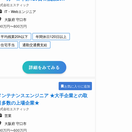
株式会社エスティック
IT・Webエンジニア
大阪府 守口市
00万円〜800万円
平均残業20h以下
年間休日120日以上
住宅手当
通勤交通費支給
詳細をみてみる
お気に入りに追加
メンテナンスエンジニア ★大手企業との取
引多数の上場企業★
株式会社エスティック
営業
大阪府 守口市
00万円〜600万円