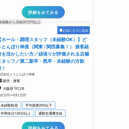
詳細をみてみる
未経験から月給30万円以上
お気に入りに追加
【ホール・調理スタッフ（未経験OK）】ど
うとんぼり神座（関東 / 関西募集！） 接客経
験を活かしたい方／頑張りが評価される店舗
スタッフ／第二新卒・既卒・未経験の方歓
迎！
株式会社どうとんぼり神座
販売・接客
大阪府 守口市
65万円〜531万円
未経験歓迎
平均残業20h以下
年間休日120日以上
通勤交通費支給
詳細をみてみる