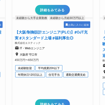
詳細をみてみる
未経験から大手企業勤務
未経験から月給30万円以上
加
お気に入りに追加
迎
【大阪/制御設計エンジニア(PLC)】#OJT充
実 #スタンダード上場 #福利厚生◎
株式会社エスティック
IT・Webエンジニア
大阪府 守口市
450万円〜650万円
未経験歓迎
平均残業20h以下
年間休日120日以上
住宅手当
通勤交通費支給
3
詳細をみてみる