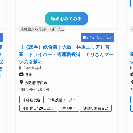
詳細をみてみる
未経験から月給30万円以上
加
お気に入りに追加
運
【（26卒）総合職｜大阪・兵庫エリア】営
！
業・ドライバー・管理職候補｜アリさんマー
採
クの引越社
株式会社引越社
管
営業
！
大阪府 守口市
266万円〜278万円
2
未経験歓迎
平均残業20h以下
年間休日120日以上
住宅手当
通勤交通費支給