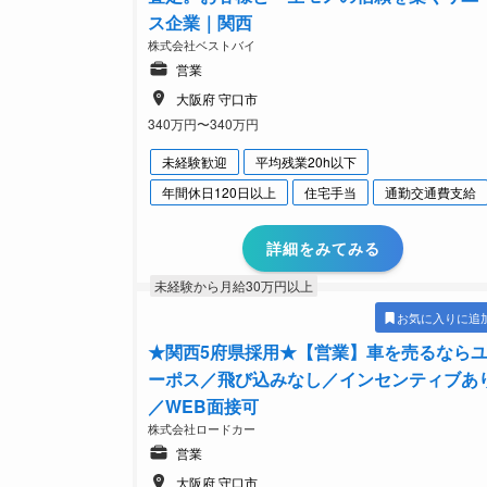
ス企業｜関西
株式会社ベストバイ
営業
大阪府 守口市
340万円〜340万円
未経験歓迎
平均残業20h以下
年間休日120日以上
住宅手当
通勤交通費支給
詳細をみてみる
未経験から月給30万円以上
お気に入りに追
★関西5府県採用★【営業】車を売るなら
ーポス／飛び込みなし／インセンティブあ
／WEB面接可
株式会社ロードカー
営業
大阪府 守口市