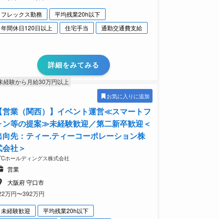
フレックス勤務
平均残業20h以下
年間休日120日以上
住宅手当
通勤交通費支給
詳細をみてみる
未経験から月給30万円以上
お気に入りに追加
【営業（関西）】イベント運営≪スマートフ
ォン等の提案≫未経験歓迎／第二新卒歓迎＜
出向先：ティー.ティーコーポレーション株
式会社＞
TCホールディングス株式会社
営業
大阪府 守口市
22万円〜392万円
未経験歓迎
平均残業20h以下