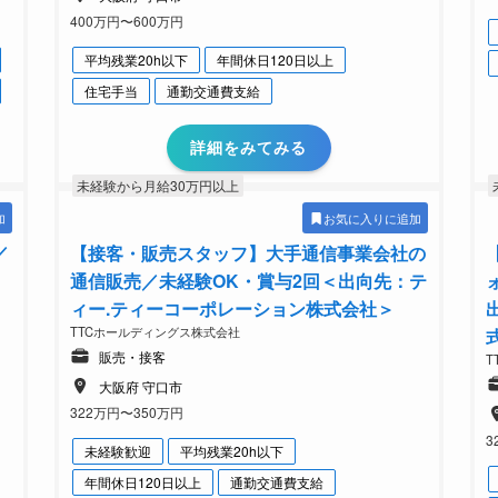
400万円〜600万円
平均残業20h以下
年間休日120日以上
住宅手当
通勤交通費支給
詳細をみてみる
未経験から月給30万円以上
加
お気に入りに追加
／
【接客・販売スタッフ】大手通信事業会社の
通信販売／未経験OK・賞与2回＜出向先：テ
ィー.ティーコーポレーション株式会社＞
TTCホールディングス株式会社
販売・接客
T
大阪府 守口市
322万円〜350万円
3
未経験歓迎
平均残業20h以下
年間休日120日以上
通勤交通費支給