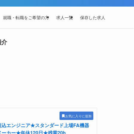
就職・転職をご希望の方
求人一覧
保存した求人
紹介
お気に入りに追加
組込エンジニア★スタンダード上場FA機器
メーカー★年休120⽇★残業20h