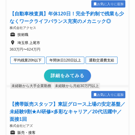
お気に入りに追加
【自動車検査員】年休120日！完全予約制で残業も少
なくワークライフバランス充実のメカニック◎
株式会社アクセス
技術職
埼玉県 上尾市
363万円〜624万円
平均残業20h以下
年間休日120日以上
通勤交通費支給
詳細をみてみる
未経験から大手企業勤務
未経験から月給30万円以上
お気に入りに追加
【携帯販売スタッフ】東証グロース上場の安定基盤／
未経験9割★AI研修×多彩なキャリア／20代活躍中／
面接1回
株式会社ピアズ
販売・接客