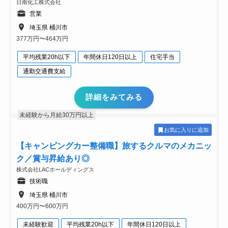
日南化工株式会社
営業
埼玉県 桶川市
377万円〜464万円
平均残業20h以下
年間休日120日以上
住宅手当
通勤交通費支給
詳細をみてみる
未経験から月給30万円以上
お気に入りに追加
【キャンピングカー整備職】旅するクルマのメカニッ
ク／賞与昇給あり◎
株式会社LACホールディングス
技術職
埼玉県 桶川市
400万円〜600万円
未経験歓迎
平均残業20h以下
年間休日120日以上