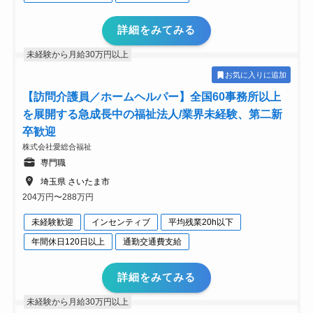
詳細をみてみる
未経験から月給30万円以上
お気に入りに追加
【訪問介護員／ホームヘルパー】全国60事務所以上
を展開する急成長中の福祉法人/業界未経験、第二新
卒歓迎
株式会社愛総合福祉
専門職
埼玉県 さいたま市
204万円〜288万円
未経験歓迎
インセンティブ
平均残業20h以下
年間休日120日以上
通勤交通費支給
詳細をみてみる
未経験から月給30万円以上