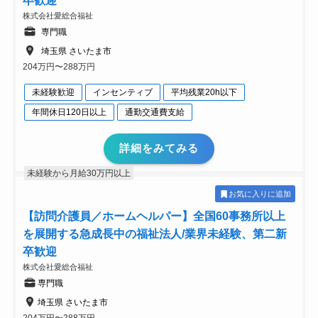
卒歓迎
株式会社愛総合福祉
専門職
埼玉県 さいたま市
204万円〜288万円
未経験歓迎
インセンティブ
平均残業20h以下
年間休日120日以上
通勤交通費支給
詳細をみてみる
未経験から月給30万円以上
お気に入りに追加
【訪問介護員／ホームヘルパー】全国60事務所以上
を展開する急成長中の福祉法人/業界未経験、第二新
卒歓迎
株式会社愛総合福祉
専門職
埼玉県 さいたま市