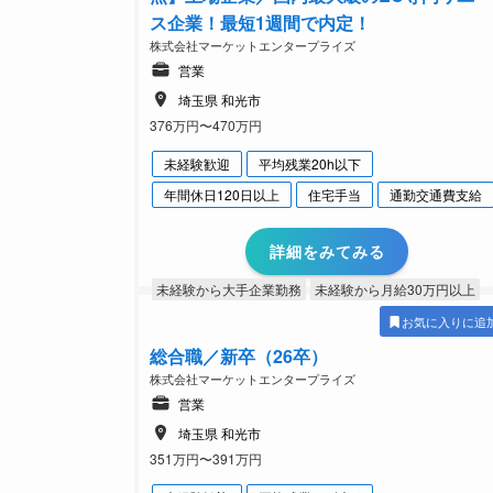
ス企業！最短1週間で内定！
株式会社マーケットエンタープライズ
営業
埼玉県 和光市
376万円〜470万円
未経験歓迎
平均残業20h以下
年間休日120日以上
住宅手当
通勤交通費支給
詳細をみてみる
未経験から大手企業勤務
未経験から月給30万円以上
お気に入りに追
総合職／新卒（26卒）
株式会社マーケットエンタープライズ
営業
埼玉県 和光市
351万円〜391万円