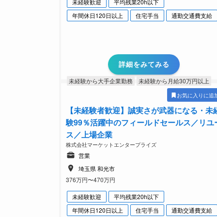
未経験歓迎
平均残業20h以下
年間休日120日以上
住宅手当
通勤交通費支給
詳細をみてみる
未経験から大手企業勤務
未経験から月給30万円以上
お気に入りに追
【未経験者歓迎】誠実さが武器になる・未
験99％活躍中のフィールドセールス／リユ
ス／上場企業
株式会社マーケットエンタープライズ
営業
埼玉県 和光市
376万円〜470万円
未経験歓迎
平均残業20h以下
年間休日120日以上
住宅手当
通勤交通費支給