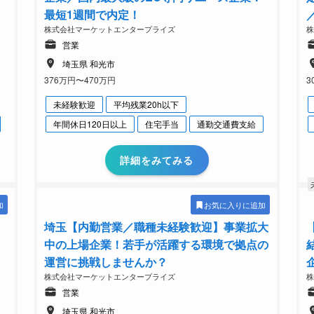
最短1週間で内定！
株式会社マーケットエンタープライズ
営業
埼玉県 和光市
376万円〜470万円
3
未経験歓迎
平均残業20h以下
年間休日120日以上
住宅手当
通勤交通費支給
詳細をみてみる
加
お気に入りに追加
埼玉【内勤営業／職種未経験歓迎】事業拡大
中の上場企業！若手が活躍する環境で拠点の
運営に挑戦しませんか？
株式会社マーケットエンタープライズ
営業
埼玉県 和光市