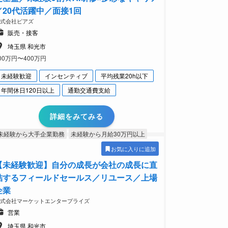
／20代活躍中／面接1回
株式会社ピアズ
販売・接客
埼玉県 和光市
00万円〜400万円
未経験歓迎
インセンティブ
平均残業20h以下
年間休日120日以上
通勤交通費支給
詳細をみてみる
未経験から大手企業勤務
未経験から月給30万円以上
お気に入りに追加
【未経験歓迎】自分の成長が会社の成長に直
結するフィールドセールス／リユース／上場
企業
株式会社マーケットエンタープライズ
営業
埼玉県 和光市