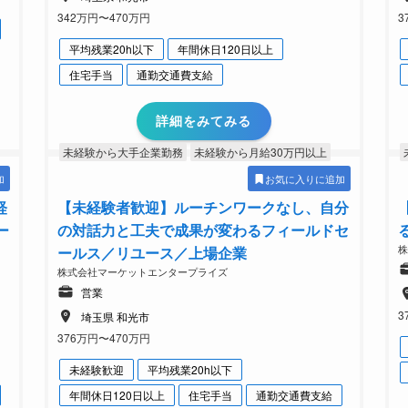
342万円〜470万円
3
平均残業20h以下
年間休日120日以上
住宅手当
通勤交通費支給
詳細をみてみる
未経験から大手企業勤務
未経験から月給30万円以上
加
お気に入りに追加
経
【未経験者歓迎】ルーチンワークなし、自分
ー
の対話力と工夫で成果が変わるフィールドセ
ールス／リユース／上場企業
株式会社マーケットエンタープライズ
営業
3
埼玉県 和光市
376万円〜470万円
未経験歓迎
平均残業20h以下
年間休日120日以上
住宅手当
通勤交通費支給