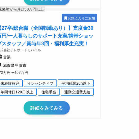
未経験から月給30万円以上
お気に入りに追加
【27卒/総合職（全国転勤あり）】支度金30
万円/一人暮らしのサポート充実/携帯ショッ
プスタッフ／賞与年3回・福利厚生充実！
株式会社テレポートモバイル
営業
滋賀県 甲賀市
72万円〜457万円
未経験歓迎
インセンティブ
平均残業20h以下
年間休日120日以上
住宅手当
通勤交通費支給
詳細をみてみる