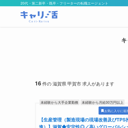
20代・第二新卒・既卒・フリーターの転職エージェント
キ
16
件の 滋賀県 甲賀市 求人があります
未経験から大手企業勤務
未経験から月給30万円以上
お気に入りに追
【生産管理（製造現場の現場改善及びTPS
進）】滋賀◆安定性◎／高いグローバルシ