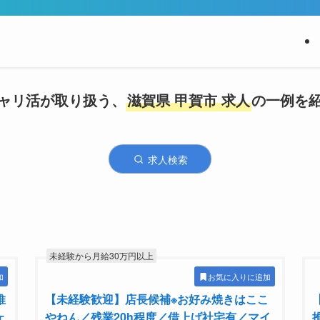
ャリ活が取り扱う、
滋賀県 甲賀市 求人
の一例を
求人検索
未経験から月給30万円以上
加
お気に入りに追加
推
【未経験歓迎】店長候補※お好み焼きはここ
ェ
やねん／残業20h程度／借上げ社宅有／マイ