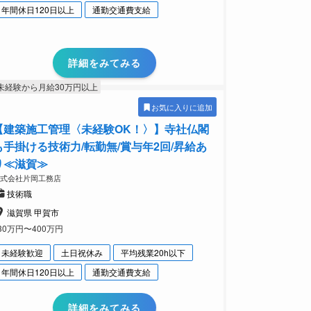
年間休日120日以上
通勤交通費支給
詳細をみてみる
未経験から月給30万円以上
お気に入りに追加
【建築施工管理〈未経験OK！〉】寺社仏閣
も手掛ける技術力/転勤無/賞与年2回/昇給あ
り≪滋賀≫
株式会社片岡工務店
技術職
滋賀県 甲賀市
30万円〜400万円
未経験歓迎
土日祝休み
平均残業20h以下
年間休日120日以上
通勤交通費支給
詳細をみてみる