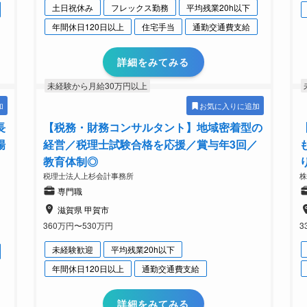
土日祝休み
フレックス勤務
平均残業20h以下
年間休日120日以上
住宅手当
通勤交通費支給
詳細をみてみる
未経験から月給30万円以上
加
お気に入りに追加
長
【税務・財務コンサルタント】地域密着型の
場
経営／税理士試験合格を応援／賞与年3回／
教育体制◎
税理士法人上杉会計事務所
専門職
滋賀県 甲賀市
360万円〜530万円
3
未経験歓迎
平均残業20h以下
年間休日120日以上
通勤交通費支給
詳細をみてみる