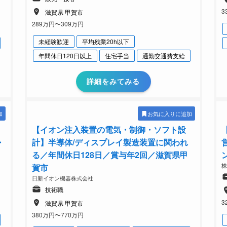
3
滋賀県 甲賀市
289万円〜309万円
未経験歓迎
平均残業20h以下
年間休日120日以上
住宅手当
通勤交通費支給
詳細をみてみる
加
お気に入りに追加
【イオン注入装置の電気・制御・ソフト設
・
計】半導体/ディスプレイ製造装置に関われ
る／年間休日128日／賞与年2回／滋賀県甲
賀市
日新イオン機器株式会社
技術職
3
滋賀県 甲賀市
380万円〜770万円