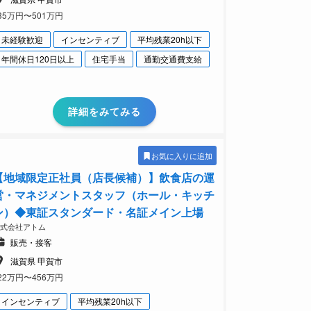
35万円〜501万円
未経験歓迎
インセンティブ
平均残業20h以下
年間休日120日以上
住宅手当
通勤交通費支給
詳細をみてみる
お気に入りに追加
【地域限定正社員（店長候補）】飲食店の運
営・マネジメントスタッフ（ホール・キッチ
ン）◆東証スタンダード・名証メイン上場
株式会社アトム
販売・接客
滋賀県 甲賀市
22万円〜456万円
インセンティブ
平均残業20h以下