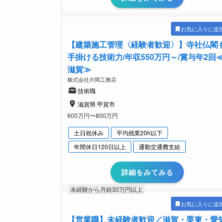
お気に入りに追
【建築施工管理〈経験者歓迎〉】寺社仏閣
手掛ける技術力/年収550万円～/賞与年2回
滋賀≫
株式会社片岡工務店
技術職
滋賀県 甲賀市
600万円〜800万円
土日祝休み
平均残業20h以下
年間休日120日以上
通勤交通費支給
詳細をみてみる
未経験から月給30万円以上
お気に入りに追
【営業職】未経験者歓迎／滋賀・栗東・愛