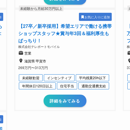
未経験から月給30万円以上
加
お気に入りに追加
も
【27卒／新卒採用】希望エリアで働ける携帯
≪
ショップスタッフ★賞与年3回＆福利厚生も
ばっちり！
株式会社テレポートモバイル
営業
滋賀県 甲賀市
269万円〜313万円
3
未経験歓迎
インセンティブ
平均残業20h以下
年間休日120日以上
住宅手当
通勤交通費支給
詳細をみてみる
加
知