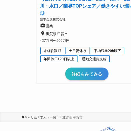
川・水口／業界TOPシェア／働きやすい環
◎
巖本金属株式会社
営業
滋賀県 甲賀市
427万円〜500万円
未経験歓迎
土日祝休み
平均残業20h以下
年間休日120日以上
通勤交通費支給
詳細をみてみる
キャリ活
求人（一例）
滋賀県 甲賀市