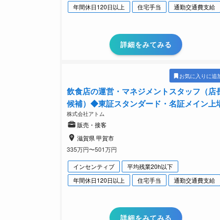
年間休日120日以上
住宅手当
通勤交通費支給
詳細をみてみる
お気に入りに追
飲食店の運営・マネジメントスタッフ（店
候補）◆東証スタンダード・名証メイン上
株式会社アトム
販売・接客
滋賀県 甲賀市
335万円〜501万円
インセンティブ
平均残業20h以下
年間休日120日以上
住宅手当
通勤交通費支給
詳細をみてみる