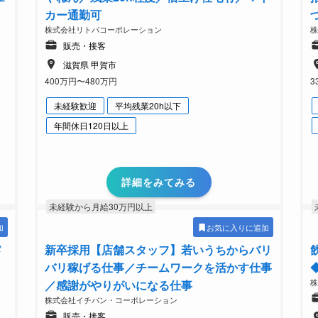
カー通勤可
株式会社リトパコーポレーション
販売・接客
滋賀県 甲賀市
400万円〜480万円
3
未経験歓迎
平均残業20h以下
年間休日120日以上
詳細をみてみる
未経験から月給30万円以上
加
お気に入りに追加
メ
新卒採用【店舗スタッフ】若いうちからバリ
バリ稼げる仕事／チームワークを活かす仕事
／感謝がやりがいになる仕事
株式会社イチバン・コーポレーション
販売・接客