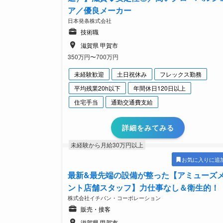
ア／優良メーカー
日本発条株式会社
技術職
滋賀県 甲賀市
350万円〜700万円
未経験歓迎
土日祝休み
フレックス勤務
平均残業20h以下
年間休日120日以上
住宅手当
通勤交通費支給
詳細をみてみる
未経験から月給30万円以上
お気に入りに追
最新&最先端の設備が整った【アミューズ
ント店舗スタッフ】力仕事なし＆衛生的！
株式会社イチバン・コーポレーション
販売・接客
滋賀県 甲賀市