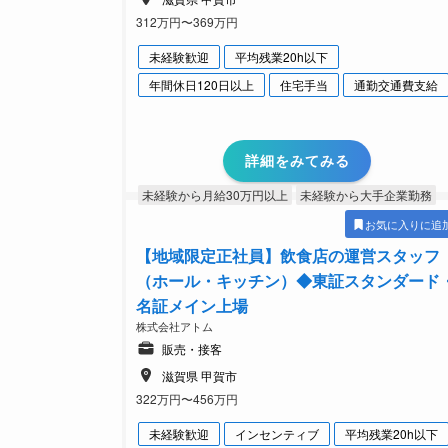
312万円〜369万円
未経験歓迎
平均残業20h以下
年間休日120日以上
住宅手当
通勤交通費支給
詳細をみてみる
未経験から月給30万円以上
未経験から大手企業勤務
お気に入りに追
【地域限定正社員】飲食店の運営スタッフ
（ホール・キッチン）◆東証スタンダード
名証メイン上場
株式会社アトム
販売・接客
滋賀県 甲賀市
322万円〜456万円
未経験歓迎
インセンティブ
平均残業20h以下