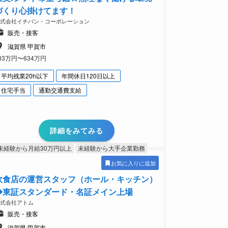
づくり心掛けてます！
株式会社イチバン・コーポレーション
販売・接客
滋賀県 甲賀市
33万円〜634万円
平均残業20h以下
年間休日120日以上
住宅手当
通勤交通費支給
詳細をみてみる
未経験から月給30万円以上
未経験から大手企業勤務
お気に入りに追加
飲食店の運営スタッフ（ホール・キッチン）
◆東証スタンダード・名証メイン上場
株式会社アトム
販売・接客
滋賀県 甲賀市