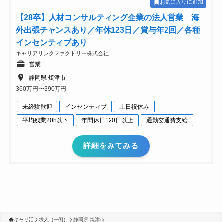
お気に入りに追加
【28卒】人材コンサルティング企業の法人営業 海
外出張チャンスあり／年休123日／賞与年2回／各種
インセンティブあり
キャリアリンクファクトリー株式会社
営業
静岡県 焼津市
360万円〜390万円
未経験歓迎
インセンティブ
土日祝休み
平均残業20h以下
年間休日120日以上
通勤交通費支給
詳細をみてみる
キャリ活
求人（一例）
静岡県 焼津市