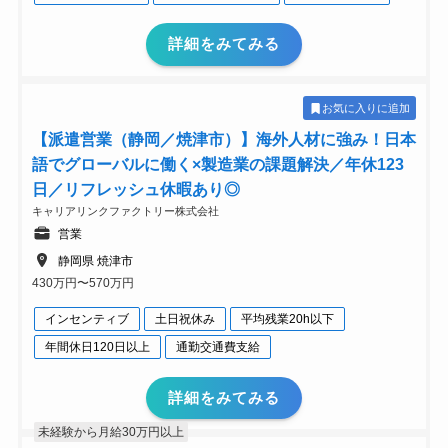
詳細をみてみる
お気に入りに追加
【派遣営業（静岡／焼津市）】海外人材に強み！日本
語でグローバルに働く×製造業の課題解決／年休123
日／リフレッシュ休暇あり◎
キャリアリンクファクトリー株式会社
営業
静岡県 焼津市
430万円〜570万円
インセンティブ
土日祝休み
平均残業20h以下
年間休日120日以上
通勤交通費支給
詳細をみてみる
未経験から月給30万円以上