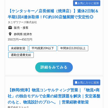
お気に入りに追加
【ケンタッキー／店長候補（焼津店）】週休2日制＆
半期1回4連休取得！FC約100店舗展開で安定性◎
タニザワフーズ株式会社
販売・接客
静岡県 焼津市
350万円〜450万円
未経験歓迎
平均残業20h以下
年間休日120日以上
通勤交通費支給
詳細をみてみる
お気に入りに追加
【静岡/焼津】物流コンサルティング営業｜「物流×商
社」の独自モデルで企業の経営課題を解決｜安定基盤
のもと、物流設計のプロへ。｜営業経験者歓迎
株式会社ストーク