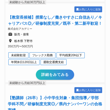
未経験から月給30万円以上
お気に入りに追加
【教室長候補】授業なし／働きやすさに自信あり／キ
ャリアパス◎／研修制度充実／既卒・第二新卒歓迎！
株式会社アカデミー
販売・接客
栃木県 下野市
350万円〜500万円
未経験歓迎
フレックス勤務
平均残業20h以下
年間休日120日以上
通勤交通費支給
詳細をみてみる
未経験から月給30万円以上
お気に入りに追加
【塾講師（26卒）】小中学生対象・集団指導／学部
学科不問／研修制度充実◎／県内ナンバーワンの合格