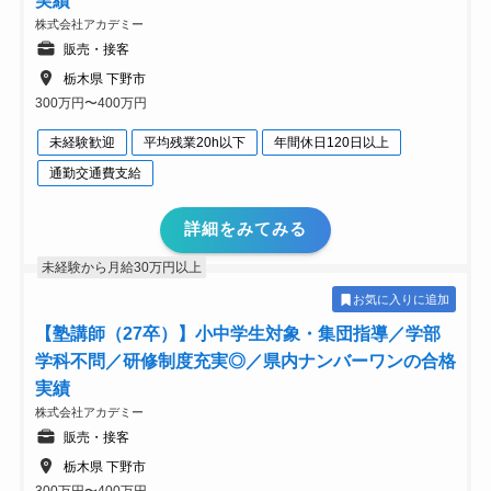
実績
株式会社アカデミー
販売・接客
栃木県 下野市
300万円〜400万円
未経験歓迎
平均残業20h以下
年間休日120日以上
通勤交通費支給
詳細をみてみる
未経験から月給30万円以上
お気に入りに追加
【塾講師（27卒）】小中学生対象・集団指導／学部
学科不問／研修制度充実◎／県内ナンバーワンの合格
実績
株式会社アカデミー
販売・接客
栃木県 下野市