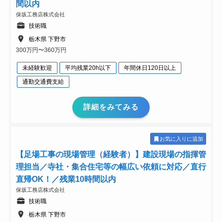
間以内
保坂工務店株式会社
技術職
栃木県 下野市
300万円〜360万円
未経験歓迎
平均残業20h以下
年間休日120日以上
通勤交通費支給
詳細をみてみる
お気に入りに追加
【足場工事の現場管理（経験者）】建設現場の指揮管
理担当／寺社・集合住宅等の幅広い依頼に対応／直行
直帰OK！／残業10時間以内
保坂工務店株式会社
技術職
栃木県 下野市