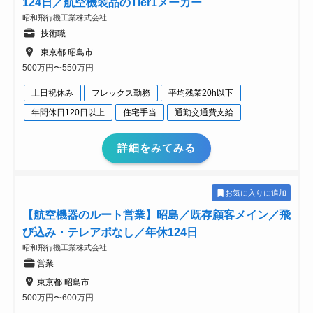
124日／航空機装品のTier1メーカー
昭和飛行機工業株式会社
技術職
東京都 昭島市
500万円〜550万円
土日祝休み
フレックス勤務
平均残業20h以下
年間休日120日以上
住宅手当
通勤交通費支給
詳細をみてみる
お気に入りに追加
【航空機器のルート営業】昭島／既存顧客メイン／飛
び込み・テレアポなし／年休124日
昭和飛行機工業株式会社
営業
東京都 昭島市
500万円〜600万円