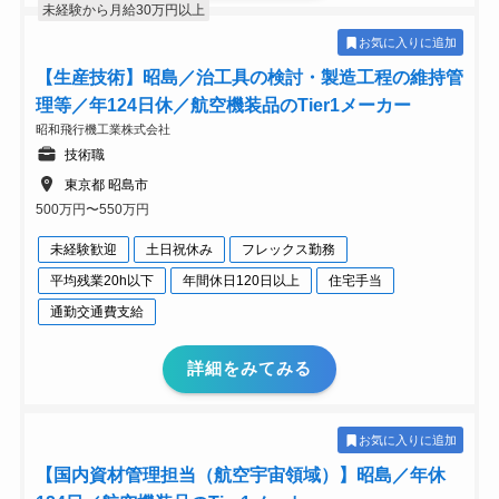
未経験から月給30万円以上
お気に入りに追加
【生産技術】昭島／治工具の検討・製造工程の維持管
理等／年124日休／航空機装品のTier1メーカー
昭和飛行機工業株式会社
技術職
東京都 昭島市
500万円〜550万円
未経験歓迎
土日祝休み
フレックス勤務
平均残業20h以下
年間休日120日以上
住宅手当
通勤交通費支給
詳細をみてみる
お気に入りに追加
【国内資材管理担当（航空宇宙領域）】昭島／年休