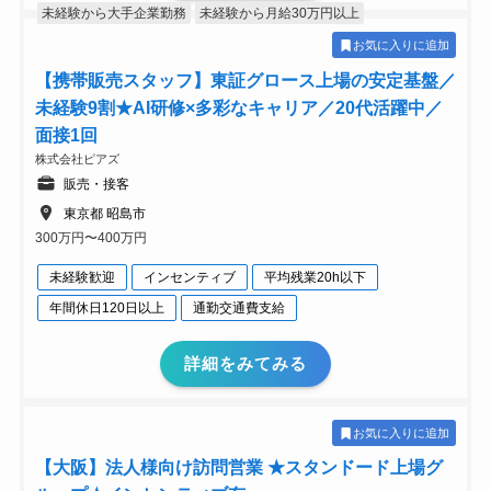
未経験から大手企業勤務
未経験から月給30万円以上
お気に入りに追加
【携帯販売スタッフ】東証グロース上場の安定基盤／
未経験9割★AI研修×多彩なキャリア／20代活躍中／
面接1回
株式会社ピアズ
販売・接客
東京都 昭島市
300万円〜400万円
未経験歓迎
インセンティブ
平均残業20h以下
年間休日120日以上
通勤交通費支給
詳細をみてみる
お気に入りに追加
【大阪】法人様向け訪問営業 ★スタンドード上場グ