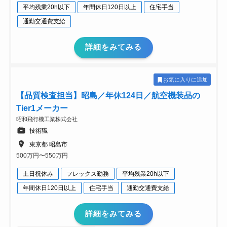
平均残業20h以下
年間休日120日以上
住宅手当
通勤交通費支給
詳細をみてみる
お気に入りに追加
【品質検査担当】昭島／年休124日／航空機装品の
Tier1メーカー
昭和飛行機工業株式会社
技術職
東京都 昭島市
500万円〜550万円
土日祝休み
フレックス勤務
平均残業20h以下
年間休日120日以上
住宅手当
通勤交通費支給
詳細をみてみる