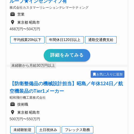
ループ★インセンティブ有
株式会社カスタマーリレーションテレマーケティング
営業
東京都 昭島市
468万円〜504万円
平均残業20h以下
年間休日120日以上
通勤交通費支給
詳細をみてみる
未経験から月給30万円以上
お気に入りに追加
【防衛整備品の機械設計担当】昭島／年休124日／航
空機装品のTier1メーカー
昭和飛行機工業株式会社
技術職
東京都 昭島市
500万円〜550万円
未経験歓迎
土日祝休み
フレックス勤務