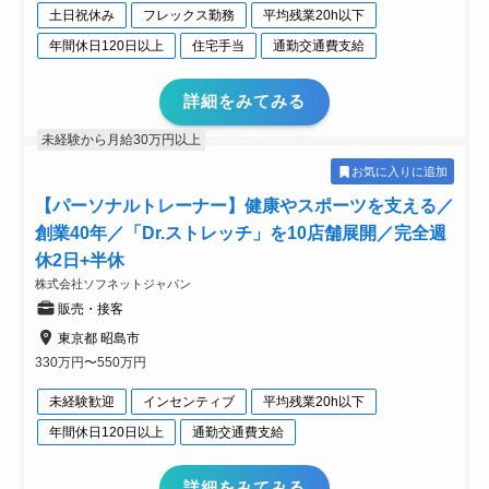
土日祝休み
フレックス勤務
平均残業20h以下
年間休日120日以上
住宅手当
通勤交通費支給
詳細をみてみる
未経験から月給30万円以上
お気に入りに追加
【パーソナルトレーナー】健康やスポーツを支える／
創業40年／「Dr.ストレッチ」を10店舗展開／完全週
休2日+半休
株式会社ソフネットジャパン
販売・接客
東京都 昭島市
330万円〜550万円
未経験歓迎
インセンティブ
平均残業20h以下
年間休日120日以上
通勤交通費支給
詳細をみてみる