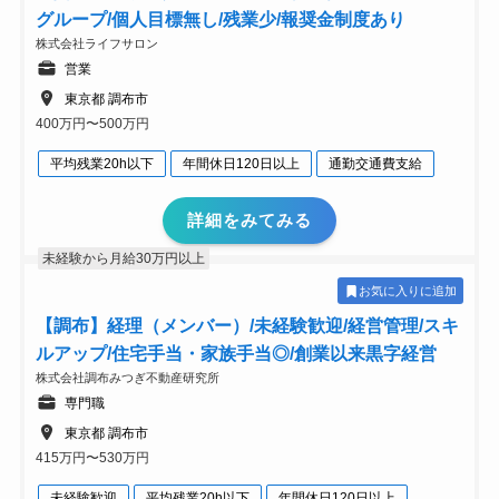
グループ/個人目標無し/残業少/報奨金制度あり
株式会社ライフサロン
営業
東京都 調布市
400万円〜500万円
平均残業20h以下
年間休日120日以上
通勤交通費支給
詳細をみてみる
未経験から月給30万円以上
お気に入りに追加
【調布】経理（メンバー）/未経験歓迎/経営管理/スキ
ルアップ/住宅手当・家族手当◎/創業以来黒字経営
株式会社調布みつぎ不動産研究所
専門職
東京都 調布市
415万円〜530万円
未経験歓迎
平均残業20h以下
年間休日120日以上