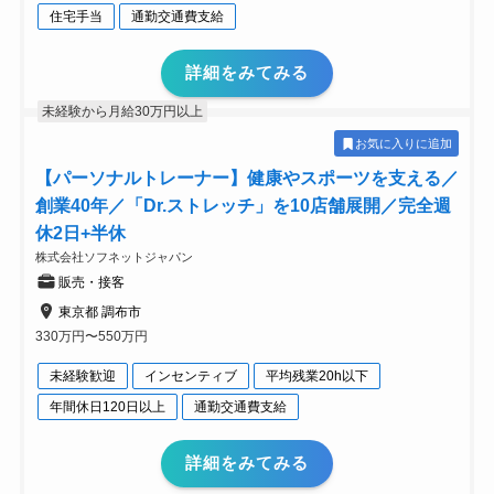
住宅手当
通勤交通費支給
詳細をみてみる
未経験から月給30万円以上
お気に入りに追加
【パーソナルトレーナー】健康やスポーツを支える／
創業40年／「Dr.ストレッチ」を10店舗展開／完全週
休2日+半休
株式会社ソフネットジャパン
販売・接客
東京都 調布市
330万円〜550万円
未経験歓迎
インセンティブ
平均残業20h以下
年間休日120日以上
通勤交通費支給
詳細をみてみる