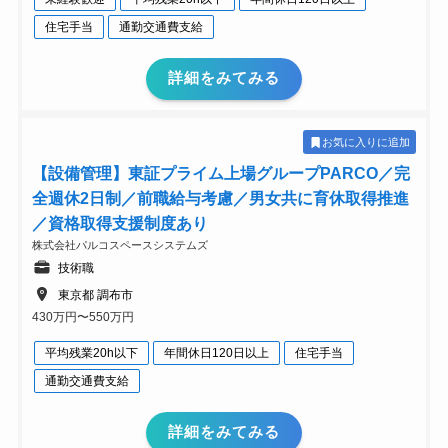
住宅手当
通勤交通費支給
詳細をみてみる
お気に入りに追加
【設備管理】東証プライム上場グループPARCO／完
全週休2日制／前職給与考慮／男女共に育休取得推進
／資格取得支援制度あり
株式会社パルコスペースシステムズ
技術職
東京都 調布市
430万円〜550万円
平均残業20h以下
年間休日120日以上
住宅手当
通勤交通費支給
詳細をみてみる