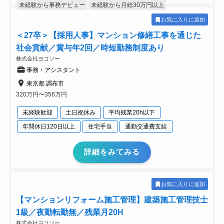
未経験から事務デビュー
未経験から月給30万円以上
お気に入りに追加
＜27卒＞【採用人事】マンション修繕工事を通じた
社会貢献／賞与年2回／時短勤務制度あり
株式会社ヨコソー
事務・アシスタント
東京都 調布市
320万円〜356万円
未経験歓迎
土日祝休み
平均残業20h以下
年間休日120日以上
住宅手当
通勤交通費支給
詳細をみてみる
お気に入りに追加
【マンションリフォーム施工管理】建築施工管理技士
1級／夜勤転勤無／残業月20H
株式会社ヨコソー