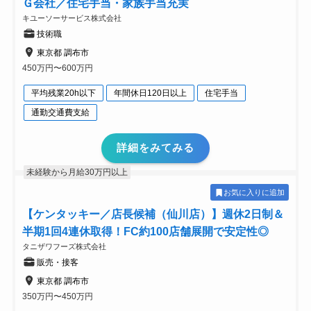
Ｇ会社／住宅手当・家族手当充実
キユーソーサービス株式会社
技術職
東京都 調布市
450万円〜600万円
平均残業20h以下
年間休日120日以上
住宅手当
通勤交通費支給
詳細をみてみる
未経験から月給30万円以上
お気に入りに追加
【ケンタッキー／店長候補（仙川店）】週休2日制＆
半期1回4連休取得！FC約100店舗展開で安定性◎
タニザワフーズ株式会社
販売・接客
東京都 調布市
350万円〜450万円