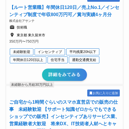
【ルート営業職】年間休日120日／売上No.1／インセ
ンティブ制度で年収800万円可／賞与実績4ヶ月分
株式会社アサンテ
技術職
東京都 東久留米市
350万円〜750万円
未経験歓迎
インセンティブ
平均残業20h以下
年間休日120日以上
住宅手当
通勤交通費支給
詳細をみてみる
未経験から月給30万円以上
お気に入りに追加
ご自宅から1時間ぐらいのスマホ直営店での販売の仕
事 未経験歓迎 【サポート知識ゼロからでもできる
ショップでの販売】インセンティブありサービス業、
営業経験者大歓迎 将来DX、IT技術者人材へとキャ