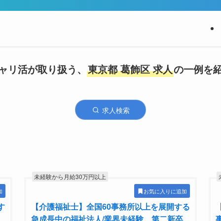
ャリ活が取り扱う、
東京都 葛飾区 求人
の一例を
求人検索
未経験から月給30万円以上
加
お気に入りに追加
す
【介護福祉士】全国60事務所以上を展開する
急成長中の福祉法人/業界未経験、第二新卒