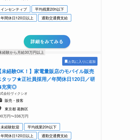
インセンティブ
平均残業20h以下
年間休日120日以上
通勤交通費支給
詳細をみてみる
未経験から月給30万円以上
お気に入りに追加
【未経験OK！】家電量販店のモバイル販売
スタッフ★正社員採用／年間休日120日／研
修充実◎
株式会社ヴィクシオ
販売・接客
東京都 葛飾区
00万円〜336万円
未経験歓迎
平均残業20h以下
年間休日120日以上
通勤交通費支給