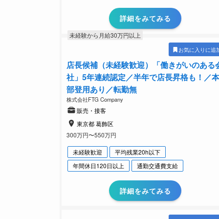
詳細をみてみる
未経験から月給30万円以上
お気に入りに追
店長候補（未経験歓迎）「働きがいのある
社」5年連続認定／半年で店長昇格も！／
部登用あり／転勤無
株式会社FTG Company
販売・接客
東京都 葛飾区
300万円〜550万円
未経験歓迎
平均残業20h以下
年間休日120日以上
通勤交通費支給
詳細をみてみる