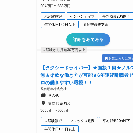
204万円〜288万円
未経験歓迎
インセンティブ
平均残業20h以下
年間休日120日以上
通勤交通費支給
詳細をみてみる
未経験から月給30万円以上
お気に入りに追
【タクシードライバー】★面接１回★ノル
無★柔軟な働き方が可能★6年連続離職者
ロの働きやすい環境！！
鳳自動車株式会社
その他
東京都 葛飾区
300万円〜500万円
未経験歓迎
フレックス勤務
平均残業20h以下
年間休日120日以上