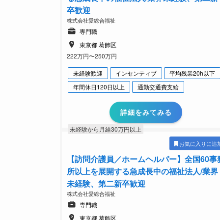
卒歓迎
株式会社愛総合福祉
専門職
東京都 葛飾区
222万円〜250万円
未経験歓迎
インセンティブ
平均残業20h以下
年間休日120日以上
通勤交通費支給
詳細をみてみる
未経験から月給30万円以上
お気に入りに追
【訪問介護員／ホームヘルパー】全国60事
所以上を展開する急成長中の福祉法人/業界
未経験、第二新卒歓迎
株式会社愛総合福祉
専門職
東京都 葛飾区