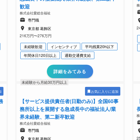
歓迎
株式会社愛総合福祉
専門職
2
東京都 葛飾区
216万円〜276万円
未経験歓迎
インセンティブ
平均残業20h以下
年間休日120日以上
通勤交通費支給
詳細をみてみる
未経験から月給30万円以上
加
お気に入りに追加
務
【サービス提供責任者(日勤のみ)】全国60事
務所以上を展開する急成長中の福祉法人/業
界未経験、第二新卒歓迎
株式会社愛総合福祉
専門職
2
東京都 葛飾区