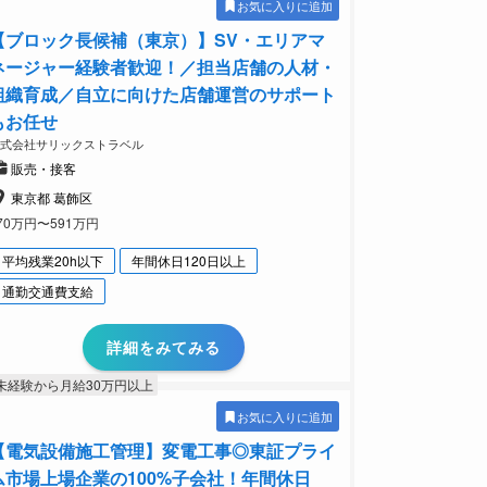
お気に入りに追加
【ブロック長候補（東京）】SV・エリアマ
ネージャー経験者歓迎！／担当店舗の人材・
組織育成／自立に向けた店舗運営のサポート
もお任せ
株式会社サリックストラベル
販売・接客
東京都 葛飾区
70万円〜591万円
平均残業20h以下
年間休日120日以上
通勤交通費支給
詳細をみてみる
未経験から月給30万円以上
お気に入りに追加
【電気設備施工管理】変電工事◎東証プライ
ム市場上場企業の100%子会社！年間休日