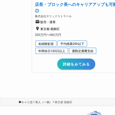
店長・ブロック長へのキャリアアップも可
◎
株式会社サリックストラベル
販売・接客
東京都 葛飾区
330万円〜360万円
未経験歓迎
平均残業20h以下
年間休日120日以上
通勤交通費支給
詳細をみてみる
キャリ活
求人（一例）
東京都 葛飾区