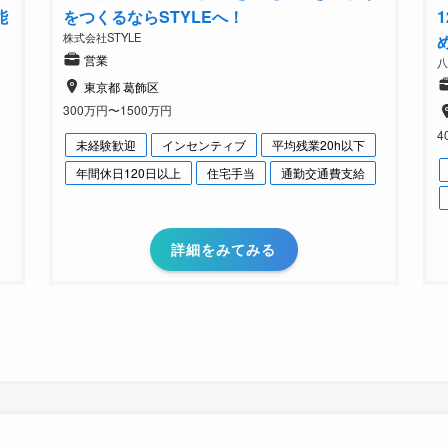
能
をつくるならSTYLEへ！
株式会社STYLE
営業
東京都 葛飾区
300万円〜1500万円
4
未経験歓迎
インセンティブ
平均残業20h以下
年間休日120日以上
住宅手当
通勤交通費支給
詳細をみてみる