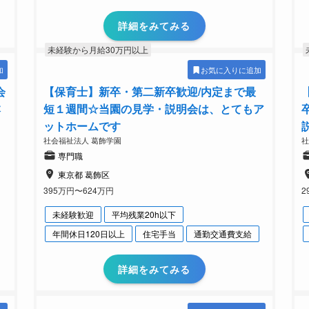
詳細をみてみる
未経験から月給30万円以上
加
お気に入りに追加
会
【保育士】新卒・第二新卒歓迎/内定まで最
本
短１週間☆当園の見学・説明会は、とてもア
ットホームです
社会福祉法人 葛飾学園
社
専門職
東京都 葛飾区
395万円〜624万円
2
未経験歓迎
平均残業20h以下
年間休日120日以上
住宅手当
通勤交通費支給
詳細をみてみる