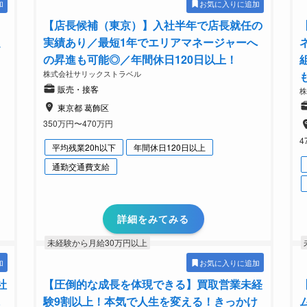
加
お気に入りに追加
【店長候補（東京）】入社半年で店長就任の
定
実績あり／最短1年でエリアマネージャーへ
の昇進も可能◎／年間休日120日以上！
株式会社サリックストラベル
販売・接客
東京都 葛飾区
350万円〜470万円
4
平均残業20h以下
年間休日120日以上
通勤交通費支給
詳細をみてみる
未経験から月給30万円以上
加
お気に入りに追加
社
【圧倒的な成長を体現できる】買取営業未経
に
験9割以上！本気で人生を変える！きっかけ