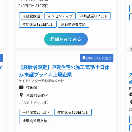
240万円〜312万円
未経験歓迎
インセンティブ
平均残業20h以下
年間休日120日以上
通勤交通費支給
詳細をみてみる
加
お気に入りに追加
マ
【経験者限定】戸建住宅の施工管理/土日休
ゼ
み/東証プライム上場企業！
ケイアイスター不動産株式会社
技術職
東京都 葛飾区
500万円〜800万円
3
平均残業20h以下
年間休日120日以上
通勤交通費支給