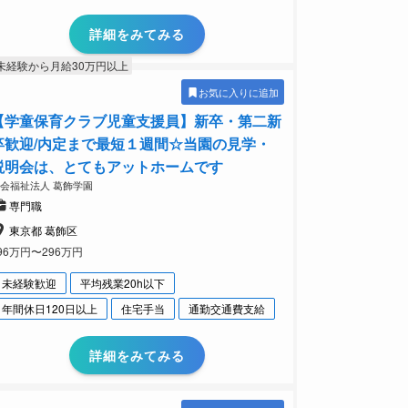
詳細をみてみる
未経験から月給30万円以上
お気に入りに追加
【学童保育クラブ児童支援員】新卒・第二新
卒歓迎/内定まで最短１週間☆当園の見学・
説明会は、とてもアットホームです
会福祉法人 葛飾学園
専門職
東京都 葛飾区
96万円〜296万円
未経験歓迎
平均残業20h以下
年間休日120日以上
住宅手当
通勤交通費支給
詳細をみてみる