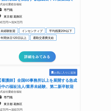
株式会社愛総合福祉
専門職
東京都 葛飾区
40万円〜324万円
未経験歓迎
インセンティブ
平均残業20h以下
年間休日120日以上
通勤交通費支給
詳細をみてみる
お気に入りに追加
【看護師】全国60事務所以上を展開する急成
長中の福祉法人/業界未経験、第二新卒歓迎
株式会社愛総合福祉
専門職
東京都 葛飾区
52万円〜300万円