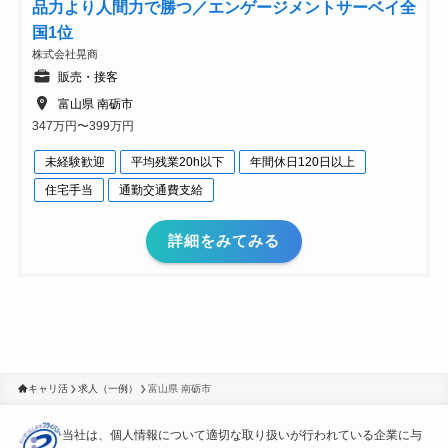
品力より人間力で勝つ／エンゲージメントサーベイ全
国1位
株式会社晃商
販売・接客
富山県 南砺市
347万円〜399万円
未経験歓迎
平均残業20h以下
年間休日120日以上
住宅手当
通勤交通費支給
詳細をみてみる
キャリ活
求人（一例）
富山県 南砺市
当社は、個人情報について適切な取り扱いが行われている
企業に与