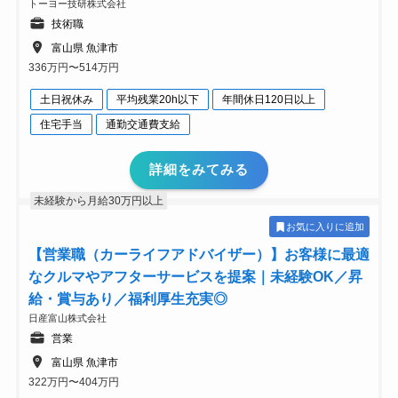
トーヨー技研株式会社
技術職
富山県 魚津市
336万円〜514万円
土日祝休み
平均残業20h以下
年間休日120日以上
住宅手当
通勤交通費支給
詳細をみてみる
未経験から月給30万円以上
お気に入りに追加
【営業職（カーライフアドバイザー）】お客様に最適
なクルマやアフターサービスを提案｜未経験OK／昇
給・賞与あり／福利厚生充実◎
日産富山株式会社
営業
富山県 魚津市
322万円〜404万円