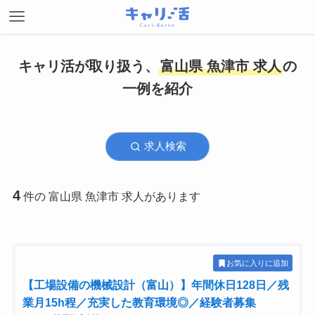
キャリ活が取り扱う、
富山県 魚津市 求人
の
一例を紹介
求人検索
4
件の 富山県 魚津市 求人があります
お気に入りに追加
【工場設備の機械設計（富山）】年間休日128日／残
業月15h程／充実した教育環境◎／経験者募集