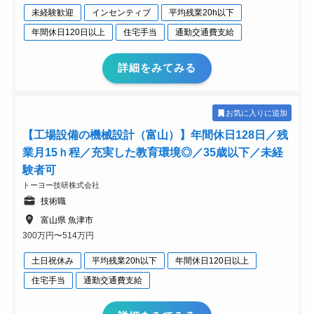
未経験歓迎
インセンティブ
平均残業20h以下
年間休日120日以上
住宅手当
通勤交通費支給
詳細をみてみる
お気に入りに追加
【工場設備の機械設計（富山）】年間休日128日／残
業月15ｈ程／充実した教育環境◎／35歳以下／未経
験者可
トーヨー技研株式会社
技術職
富山県 魚津市
300万円〜514万円
土日祝休み
平均残業20h以下
年間休日120日以上
住宅手当
通勤交通費支給