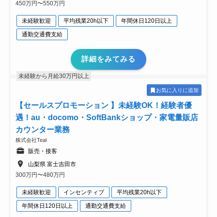
450万円〜550万円
未経験歓迎
平均残業20h以下
年間休日120日以上
通勤交通費支給
詳細をみてみる
未経験から月給30万円以上
お気に入りに追加
【セールスプロモーション 】未経験OK！経験者優
遇！au・docomo・SoftBankショップ・家電量販店
カウンター業務
株式会社Teal
販売・接客
山梨県 富士吉田市
300万円〜480万円
未経験歓迎
インセンティブ
平均残業20h以下
年間休日120日以上
通勤交通費支給