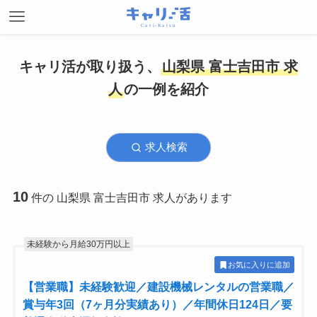
キャリ活が取り扱う、
山梨県 富士吉田市 求
人
の一例を紹介
求人検索
10
件の 山梨県 富士吉田市 求人があります
未経験から月給30万円以上
お気に入りに追加
【営業職】未経験歓迎／建設機械レンタルの営業職／
賞与年3回（7ヶ月分実績あり）／年間休日124日／要