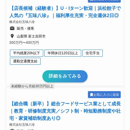
【店長候補（経験者）】U・Iターン歓迎｜浜松餃子で
人気の『五味八珍』｜福利厚生充実・完全週休2日◎
株式会社五味八珍
販売・接客
山梨県 富士吉田市
300万円〜400万円
平均残業20h以下
年間休日120日以上
住宅手当
通勤交通費支給
詳細をみてみる
未経験から月給30万円以上
お気に入りに追加
【総合職（新卒）】総合フードサービス業として成長
｜教育・研修制度充実／シフト制・時短勤務制度や社
宅・家賃補助制度あり◎
株式会社五味八珍