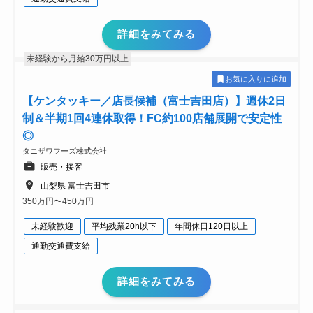
詳細をみてみる
未経験から月給30万円以上
お気に入りに追加
【ケンタッキー／店長候補（富士吉田店）】週休2日
制＆半期1回4連休取得！FC約100店舗展開で安定性
◎
タニザワフーズ株式会社
販売・接客
山梨県 富士吉田市
350万円〜450万円
未経験歓迎
平均残業20h以下
年間休日120日以上
通勤交通費支給
詳細をみてみる