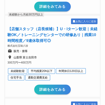
詳細をみてみる
未経験から月給30万円以上
お気に入りに追加
【店舗スタッフ（店長候補）】U・Iターン歓迎｜未経
験OK／トレーニングセンターでの研修あり｜残業10
時間程度／9連休取得可◎
株式会社五味八珍
販売・接客
山梨県 富士吉田市
300万円〜400万円
未経験歓迎
平均残業20h以下
年間休日120日以上
住宅手当
通勤交通費支給
詳細をみてみる
お気に入りに追加