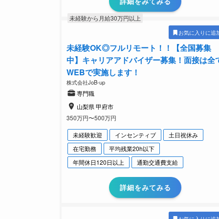
詳細をみてみる
未経験から月給30万円以上
お気に入りに追
未経験OK◎フルリモート！！【全国募集
中】キャリアアドバイザー募集！面接は全
WEBで実施します！
株式会社JoB-up
専門職
山梨県 甲府市
350万円〜500万円
未経験歓迎
インセンティブ
土日祝休み
在宅勤務
平均残業20h以下
年間休日120日以上
通勤交通費支給
詳細をみてみる
お気に入りに追