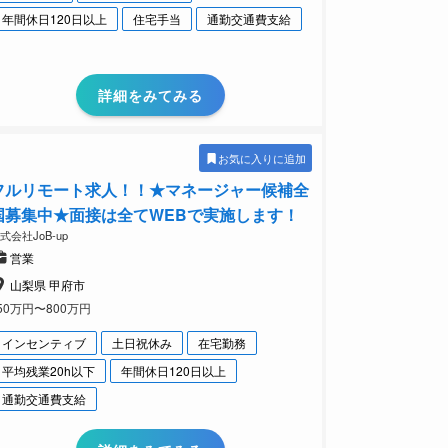
年間休日120日以上
住宅手当
通勤交通費支給
詳細をみてみる
お気に入りに追加
フルリモート求人！！★マネージャー候補全
国募集中★面接は全てWEBで実施します！
式会社JoB-up
営業
山梨県 甲府市
50万円〜800万円
インセンティブ
土日祝休み
在宅勤務
平均残業20h以下
年間休日120日以上
通勤交通費支給