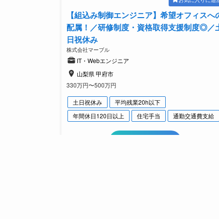
【組込み制御エンジニア】希望オフィスへ
配属！／研修制度・資格取得支援制度◎／
日祝休み
株式会社マーブル
IT・Webエンジニア
山梨県 甲府市
330万円〜500万円
土日祝休み
平均残業20h以下
年間休日120日以上
住宅手当
通勤交通費支給
詳細をみてみる
未経験から月給30万円以上
お気に入りに追
【住宅設計】CAD経験生かせる／地元密着
／転勤なし／パナソニックホームズG
株式会社パナホーム山梨