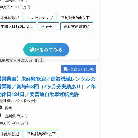
30万円〜1000万円
未経験歓迎
インセンティブ
平均残業20h以下
年間休日120日以上
住宅手当
通勤交通費支給
詳細をみてみる
未経験から月給30万円以上
お気に入りに追加
【営業職】未経験歓迎／建設機械レンタルの
営業職／賞与年3回（7ヶ月分実績あり）／年
間休日124日／要普通自動車運転免許
太陽建機レンタル株式会社
営業
山梨県 甲府市
80万円〜600万円
未経験歓迎
平均残業20h以下