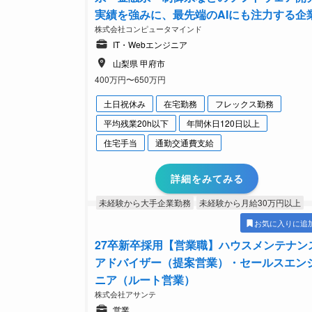
実績を強みに、最先端のAIにも注力する企
株式会社コンピュータマインド
IT・Webエンジニア
山梨県 甲府市
400万円〜650万円
土日祝休み
在宅勤務
フレックス勤務
平均残業20h以下
年間休日120日以上
住宅手当
通勤交通費支給
詳細をみてみる
未経験から大手企業勤務
未経験から月給30万円以上
お気に入りに追
27卒新卒採用【営業職】ハウスメンテナン
アドバイザー（提案営業）・セールスエン
ニア（ルート営業）
株式会社アサンテ
営業