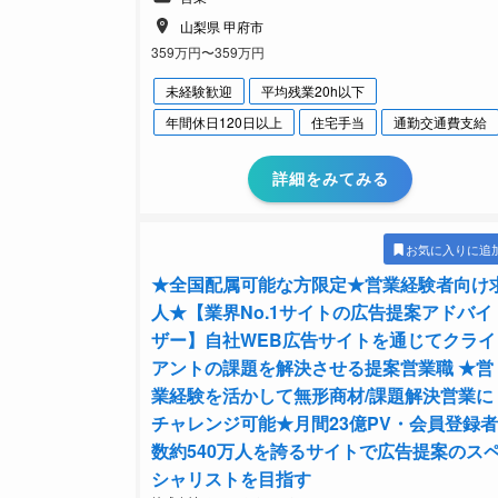
山梨県 甲府市
359万円〜359万円
未経験歓迎
平均残業20h以下
年間休日120日以上
住宅手当
通勤交通費支給
詳細をみてみる
お気に入りに追
★全国配属可能な方限定★営業経験者向け
人★【業界No.1サイトの広告提案アドバイ
ザー】自社WEB広告サイトを通じてクライ
アントの課題を解決させる提案営業職 ★営
業経験を活かして無形商材/課題解決営業に
チャレンジ可能★月間23億PV・会員登録者
数約540万人を誇るサイトで広告提案のス
シャリストを目指す