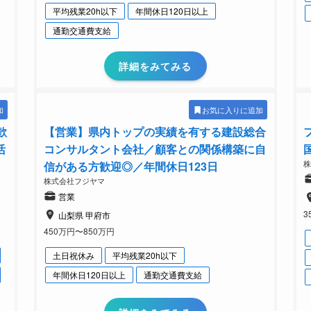
平均残業20h以下
年間休日120日以上
通勤交通費支給
詳細をみてみる
加
お気に入りに追加
歓
【営業】県内トップの実績を有する建設総合
活
コンサルタント会社／顧客との関係構築に自
株
信がある方歓迎◎／年間休日123日
株式会社フジヤマ
営業
3
山梨県 甲府市
450万円〜850万円
土日祝休み
平均残業20h以下
年間休日120日以上
通勤交通費支給