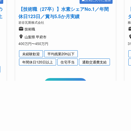
の
【技術職（27卒）】水素シェアNo.1／年間
土
休日123日／賞与5.5か月実績
岩谷瓦斯株式会社
技術職
山梨県 甲府市
400万円〜450万円
3
未経験歓迎
平均残業20h以下
年間休日120日以上
住宅手当
通勤交通費支給
詳細をみてみる
未経験から月給30万円以上
加
お気に入りに追加
【総務経理】未経験歓迎／地域密着／パナソ
ニックG／安定した基盤
株式会社パナホーム山梨