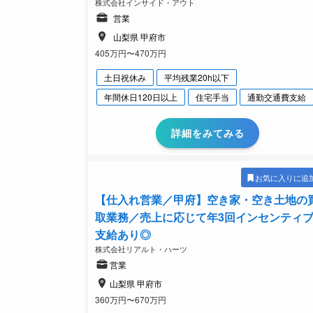
株式会社インサイド・アウト
営業
山梨県 甲府市
405万円〜470万円
土日祝休み
平均残業20h以下
年間休日120日以上
住宅手当
通勤交通費支給
詳細をみてみる
お気に入りに追
【仕入れ営業／甲府】空き家・空き土地の
取業務／売上に応じて年3回インセンティ
支給あり◎
株式会社リアルト・ハーツ
営業
山梨県 甲府市
360万円〜670万円