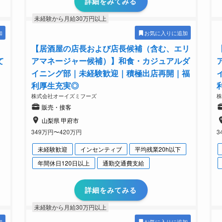
詳細をみてみる
未経験から月給30万円以上
加
お気に入りに追加
【居酒屋の店長および店長候補（含む、エリ
て
アマネージャー候補）】和食・カジュアルダ
イニング部｜未経験歓迎｜積極出店再開｜福
利厚生充実◎
株式会社オーイズミフーズ
販売・接客
山梨県 甲府市
349万円〜420万円
3
未経験歓迎
インセンティブ
平均残業20h以下
年間休日120日以上
通勤交通費支給
詳細をみてみる
未経験から月給30万円以上
加
お気に入りに追加