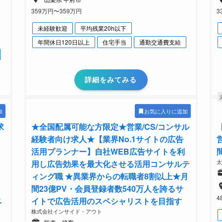
359万円〜359万円
3
未経験歓迎
平均残業20h以下
年間休日120日以上
住宅手当
通勤交通費支給
詳細をみてみる
加
お気に入りに追加
求
★全国配属可能な方限定★営業/CS/コンサル
経験者向け求人★【業界No.1サイトの広告
活用プランナー】自社WEB広告サイトを利
用し広告効果を最大化させる活用コンサルテ
ィング職 ★異業界からの転職者8割以上★月
間23億PV・会員登録者数540万人を誇るサ
4
ペ
イトで広告活用のスペシャリストを目指す
株式会社インサイド・アウト