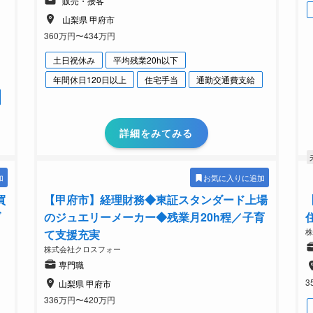
販売・接客
山梨県 甲府市
360万円〜434万円
土日祝休み
平均残業20h以下
年間休日120日以上
住宅手当
通勤交通費支給
詳細をみてみる
加
お気に入りに追加
買
【甲府市】経理財務◆東証スタンダード上場
ブ
のジュエリーメーカー◆残業月20h程／子育
て支援充実
株式会社クロスフォー
専門職
3
山梨県 甲府市
336万円〜420万円