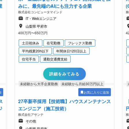
業
みに、最先端のAIにも注力する企業
株式会社コンピュータマインド
IT・Webエンジニア
山梨県 甲府市
400万円〜650万円
4
土日祝休み
在宅勤務
フレックス勤務
平均残業20h以下
年間休日120日以上
住宅手当
通勤交通費支給
詳細をみてみる
未経験から大手企業勤務
未経験から月給30万円以上
加
お気に入りに追加
ス
27卒新卒採用【技術職】ハウスメンテナンス
ジ
エンジニア（施工技術）
株式会社アサンテ
その他
山梨県 甲府市