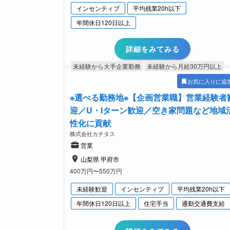
インセンティブ
平均残業20h以下
年間休日120日以上
詳細をみてみる
未経験から大手企業勤務
未経験から月給30万円以上
お気に入りに追
※選べる勤務地※【企画営業職】営業経験者
迎／U・Iターン歓迎／空き家問題など地域
性化に貢献
株式会社カチタス
営業
山梨県 甲府市
400万円〜550万円
未経験歓迎
インセンティブ
平均残業20h以下
年間休日120日以上
住宅手当
通勤交通費支給