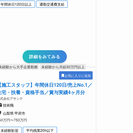
年間休日120日以上
通勤交通費支給
詳細をみてみる
未経験から大手企業勤務
未経験から月給30万円以上
お気に入りに追加
【施工スタッフ】年間休日120日/売上No.1／
住宅・扶養・資格手当／賞与実績4ヶ月分
株式会社アサンテ
技術職
山梨県 甲府市
50万円〜750万円
未経験歓迎
平均残業20h以下