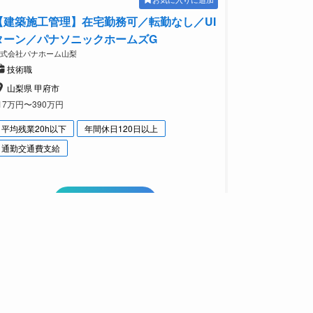
【建築施工管理】在宅勤務可／転勤なし／UI
ターン／パナソニックホームズG
株式会社パナホーム山梨
技術職
山梨県 甲府市
17万円〜390万円
平均残業20h以下
年間休日120日以上
通勤交通費支給
詳細をみてみる
未経験から月給30万円以上
お気に入りに追加
【住宅営業】未経験歓迎／甲府／地域密着／
転勤なし／UIターン支援有／パナソニックG
株式会社パナホーム山梨