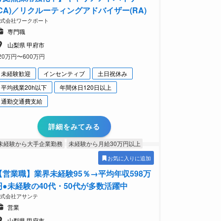
(CA)／リクルーティングアドバイザー(RA)
株式会社ワークポート
専門職
山梨県 甲府市
20万円〜600万円
未経験歓迎
インセンティブ
土日祝休み
平均残業20h以下
年間休日120日以上
通勤交通費支給
詳細をみてみる
未経験から大手企業勤務
未経験から月給30万円以上
お気に入りに追加
【営業職】業界未経験95％→平均年収598万
円●未経験の40代・50代が多数活躍中
株式会社アサンテ
営業
山梨県 甲府市