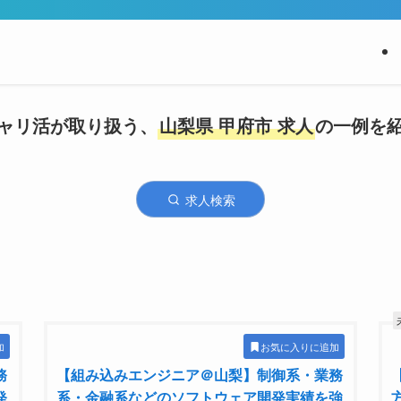
ャリ活が取り扱う、
山梨県 甲府市 求人
の一例を
求人検索
加
お気に入りに追加
務
【組み込みエンジニア＠山梨】制御系・業務
発
系・金融系などのソフトウェア開発実績を強