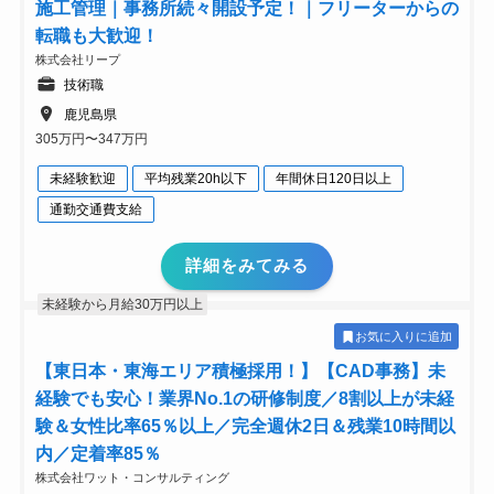
施工管理｜事務所続々開設予定！｜フリーターからの
転職も大歓迎！
株式会社リープ
技術職
鹿児島県
305万円〜347万円
未経験歓迎
平均残業20h以下
年間休日120日以上
通勤交通費支給
詳細をみてみる
未経験から月給30万円以上
お気に入りに追加
【東日本・東海エリア積極採用！】【CAD事務】未
経験でも安心！業界No.1の研修制度／8割以上が未経
験＆女性比率65％以上／完全週休2日＆残業10時間以
内／定着率85％
株式会社ワット・コンサルティング