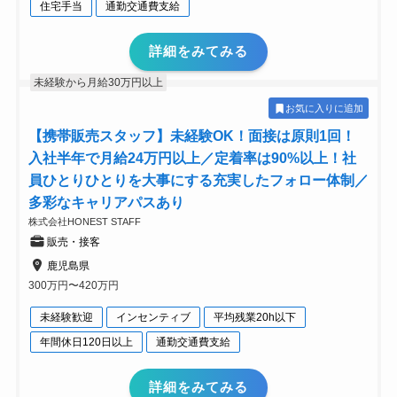
住宅手当
通勤交通費支給
詳細をみてみる
未経験から月給30万円以上
お気に入りに追加
【携帯販売スタッフ】未経験OK！面接は原則1回！
入社半年で月給24万円以上／定着率は90%以上！社
員ひとりひとりを大事にする充実したフォロー体制／
多彩なキャリアパスあり
株式会社HONEST STAFF
販売・接客
鹿児島県
300万円〜420万円
未経験歓迎
インセンティブ
平均残業20h以下
年間休日120日以上
通勤交通費支給
詳細をみてみる