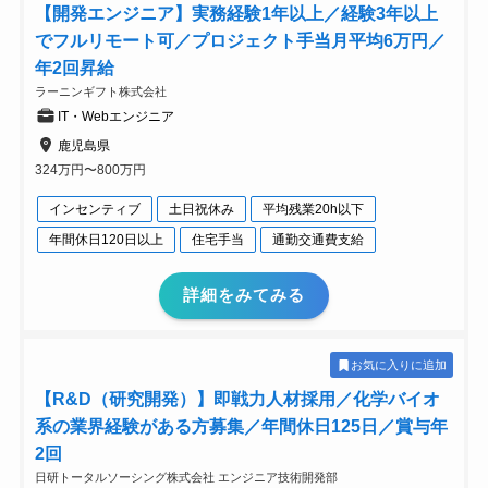
【開発エンジニア】実務経験1年以上／経験3年以上
でフルリモート可／プロジェクト手当月平均6万円／
年2回昇給
ラーニンギフト株式会社
IT・Webエンジニア
鹿児島県
324万円〜800万円
インセンティブ
土日祝休み
平均残業20h以下
年間休日120日以上
住宅手当
通勤交通費支給
詳細をみてみる
お気に入りに追加
【R&D（研究開発）】即戦力人材採用／化学バイオ
系の業界経験がある方募集／年間休日125日／賞与年
2回
日研トータルソーシング株式会社 エンジニア技術開発部