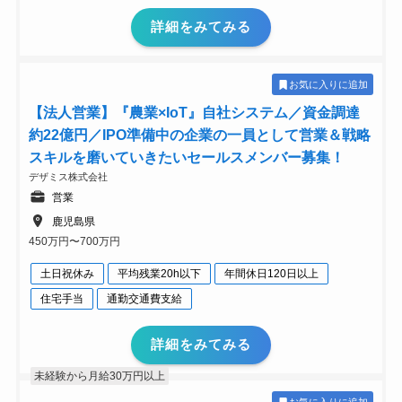
詳細をみてみる
お気に入りに追加
【法人営業】『農業×IoT』自社システム／資金調達
約22億円／IPO準備中の企業の一員として営業＆戦略
スキルを磨いていきたいセールスメンバー募集！
デザミス株式会社
営業
鹿児島県
450万円〜700万円
土日祝休み
平均残業20h以下
年間休日120日以上
住宅手当
通勤交通費支給
詳細をみてみる
未経験から月給30万円以上