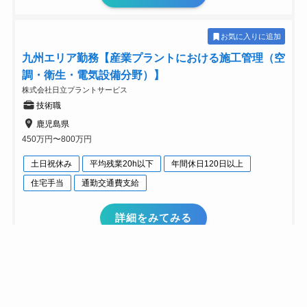
お気に入りに追加
九州エリア勤務【産業プラントにおける施工管理（空
調・衛生・電気設備分野）】
株式会社日立プラントサービス
技術職
鹿児島県
450万円〜800万円
土日祝休み
平均残業20h以下
年間休日120日以上
住宅手当
通勤交通費支給
詳細をみてみる
未経験から月給30万円以上
お気に入りに追加
【施工管理】大手企業800社以上との取引実績あり/社
員への手厚いサポートとキャリア支援で社員の定着率