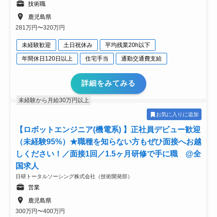
技術職
鹿児島県
281万円〜320万円
未経験歓迎
土日祝休み
平均残業20h以下
年間休日120日以上
住宅手当
通勤交通費支給
詳細をみてみる
未経験から月給30万円以上
お気に入りに追加
【ロボットエンジニア(機電系) 】正社員デビュー歓迎
（未経験95%）★職種を知らない方もぜひ面接へお越
しください！／面接1回／1.5ヶ月研修で手に職 @全
国求人
日研トータルソーシング株式会社（技術開発部）
営業
鹿児島県
300万円〜400万円