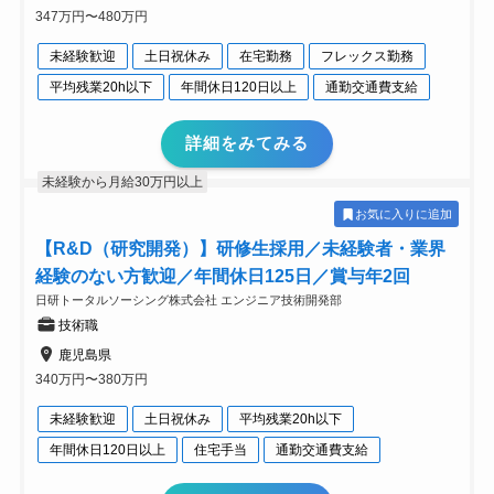
347万円〜480万円
未経験歓迎
土日祝休み
在宅勤務
フレックス勤務
平均残業20h以下
年間休日120日以上
通勤交通費支給
詳細をみてみる
未経験から月給30万円以上
お気に入りに追加
【R&D（研究開発）】研修生採用／未経験者・業界
経験のない方歓迎／年間休日125日／賞与年2回
日研トータルソーシング株式会社 エンジニア技術開発部
技術職
鹿児島県
340万円〜380万円
未経験歓迎
土日祝休み
平均残業20h以下
年間休日120日以上
住宅手当
通勤交通費支給