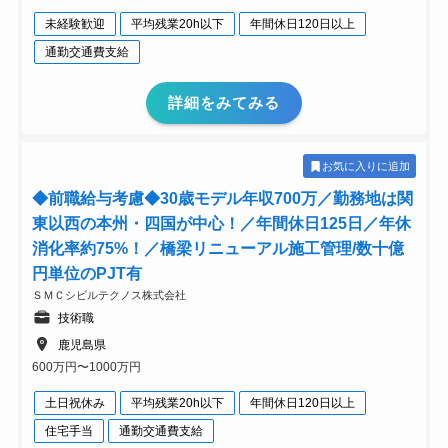
未経験歓迎
平均残業20h以下
年間休日120日以上
通勤交通費支給
詳細をみてみる
お気に入りに追加
◆前職給与考慮◆30歳モデル年収700万／勤務地は関
東以西の本州・四国が中心！／年間休日125日／年休
消化率約75%！／橋梁リニューアル施工管理/数十億
円単位のPJT有
ＳＭＣシビルテクノス株式会社
技術職
鹿児島県
600万円〜1000万円
土日祝休み
平均残業20h以下
年間休日120日以上
住宅手当
通勤交通費支給