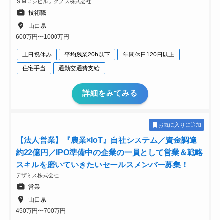
ＳＭＣシビルテクノス株式会社
技術職
山口県
600万円〜1000万円
土日祝休み
平均残業20h以下
年間休日120日以上
住宅手当
通勤交通費支給
詳細をみてみる
お気に入りに追加
【法人営業】『農業×IoT』自社システム／資金調達
約22億円／IPO準備中の企業の一員として営業＆戦略
スキルを磨いていきたいセールスメンバー募集！
デザミス株式会社
営業
山口県
450万円〜700万円