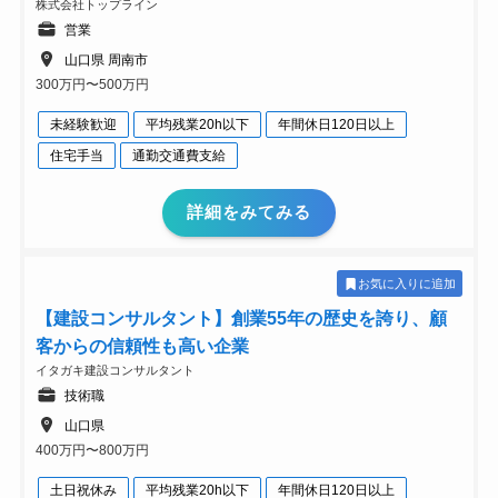
株式会社トップライン
営業
山口県 周南市
300万円〜500万円
未経験歓迎
平均残業20h以下
年間休日120日以上
住宅手当
通勤交通費支給
詳細をみてみる
お気に入りに追加
【建設コンサルタント】創業55年の歴史を誇り、顧
客からの信頼性も高い企業
イタガキ建設コンサルタント
技術職
山口県
400万円〜800万円
土日祝休み
平均残業20h以下
年間休日120日以上