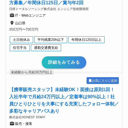
方募集／年間休日125日／賞与年2回
日研トータルソーシング株式会社 エンジニア技術開発部
IT・Webエンジニア
山口県
350万円〜700万円
土日祝休み
平均残業20h以下
年間休日120日以上
住宅手当
通勤交通費支給
詳細をみてみる
未経験から月給30万円以上
お気に入りに追加
【携帯販売スタッフ】未経験OK！面接は原則1回！
入社半年で月給24万円以上／定着率は90%以上！社
員ひとりひとりを大事にする充実したフォロー体制／
多彩なキャリアパスあり
株式会社HONEST STAFF
販売・接客