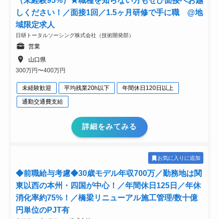
（未経験95%）★職種を知らない方もぜひ面接へお越
しください！／面接1回／1.5ヶ月研修で手に職 @地
域限定求人
日研トータルソーシング株式会社（技術開発部）
営業
山口県
300万円〜400万円
未経験歓迎
平均残業20h以下
年間休日120日以上
通勤交通費支給
詳細をみてみる
お気に入りに追加
◆前職給与考慮◆30歳モデル年収700万／勤務地は関
東以西の本州・四国が中心！／年間休日125日／年休
消化率約75%！／橋梁リニューアル施工管理/数十億
円単位のPJT有