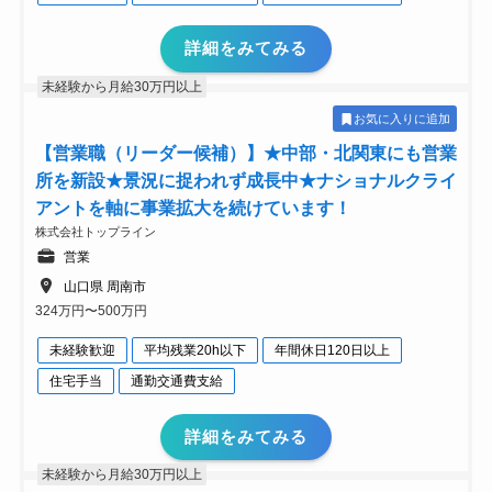
詳細をみてみる
未経験から月給30万円以上
お気に入りに追加
【営業職（リーダー候補）】★中部・北関東にも営業
所を新設★景況に捉われず成長中★ナショナルクライ
アントを軸に事業拡大を続けています！
株式会社トップライン
営業
山口県 周南市
324万円〜500万円
未経験歓迎
平均残業20h以下
年間休日120日以上
住宅手当
通勤交通費支給
詳細をみてみる
未経験から月給30万円以上