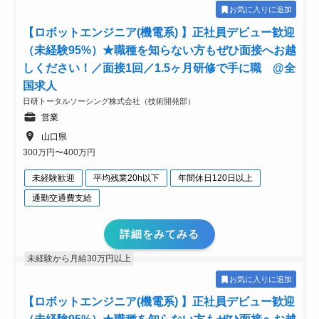
お気に入りに追加
【ロボットエンジニア(機電系) 】正社員デビュー歓迎
（未経験95%）★職種を知らない方もぜひ面接へお越
しください！／面接1回／1.5ヶ月研修で手に職 @全
国求人
日研トータルソーシング株式会社（技術開発部）
営業
山口県
300万円〜400万円
未経験歓迎
平均残業20h以下
年間休日120日以上
通勤交通費支給
詳細をみてみる
未経験から月給30万円以上
お気に入りに追加
【ロボットエンジニア(機電系) 】正社員デビュー歓迎