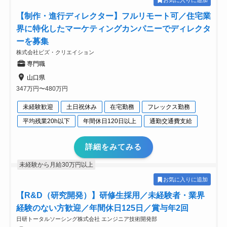
お気に入りに追加
【制作・進行ディレクター】フルリモート可／住宅業
界に特化したマーケティングカンパニーでディレクタ
ーを募集
株式会社ビズ・クリエイション
専門職
山口県
347万円〜480万円
未経験歓迎
土日祝休み
在宅勤務
フレックス勤務
平均残業20h以下
年間休日120日以上
通勤交通費支給
詳細をみてみる
未経験から月給30万円以上
お気に入りに追加
【R&D（研究開発）】研修生採用／未経験者・業界
経験のない方歓迎／年間休日125日／賞与年2回
日研トータルソーシング株式会社 エンジニア技術開発部