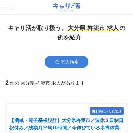
キャリ活が取り扱う、
大分県 杵築市 求人
の
一例を紹介
求人検索
2
件の 大分県 杵築市 求人があります
お気に入りに追加
【機械・電子基板設計】大分県杵築市／週休２日制日
祝休み／残業月平均10時間／今伸びている半導体業