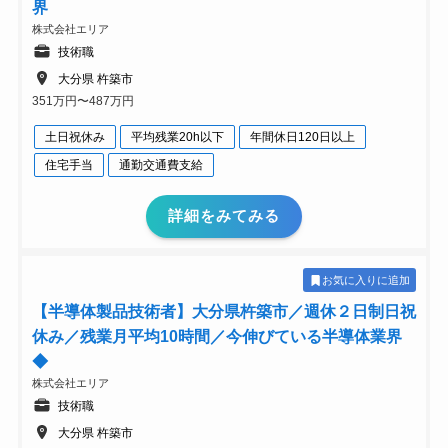
界
株式会社エリア
技術職
大分県 杵築市
351万円〜487万円
土日祝休み
平均残業20h以下
年間休日120日以上
住宅手当
通勤交通費支給
詳細をみてみる
お気に入りに追加
【半導体製品技術者】大分県杵築市／週休２日制日祝
休み／残業月平均10時間／今伸びている半導体業界
◆
株式会社エリア
技術職
大分県 杵築市